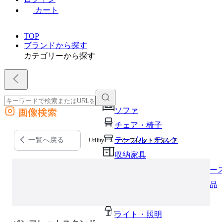
カート
TOP
ブランドから探す
カテゴリーから探す
画像検索
ソファ
外部サイトの商品をカートに追加
チェア・椅子
他のサイトで見つけた商品ページのURLを貼り付けて、カートに追加できます
テーブル・デスク
一覧へ戻る
Utility
パンフレットスタンド
収納家具
パーソナルブース・集中ブー
オフィスアクセサリー・備品
インテリア雑貨
1 / 5
ライト・照明