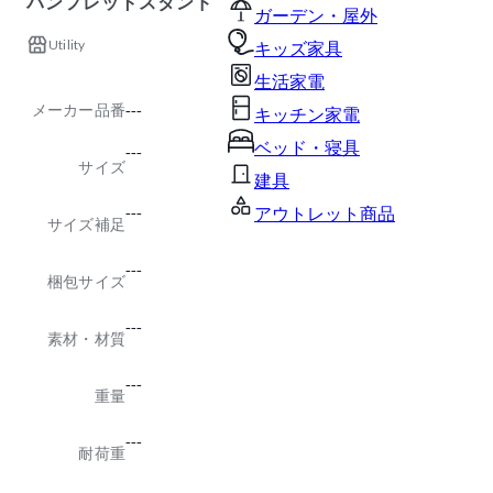
パンフレットスタンド
ガーデン・屋外
Utility
キッズ家具
生活家電
メーカー品番
---
キッチン家電
ベッド・寝具
---
サイズ
建具
---
アウトレット商品
サイズ補足
---
梱包サイズ
---
素材・材質
---
重量
---
耐荷重