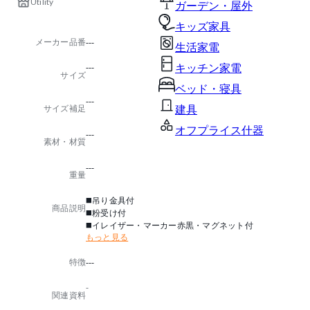
Utility
ガーデン・屋外
キッズ家具
メーカー品番
---
生活家電
---
キッチン家電
サイズ
ベッド・寝具
---
サイズ補足
建具
オフプライス什器
---
素材・材質
---
重量
◼️吊り金具付
商品説明
◼️粉受け付
◼️イレイザー・マーカー赤黒・マグネット付
もっと見る
特徴
---
-
関連資料