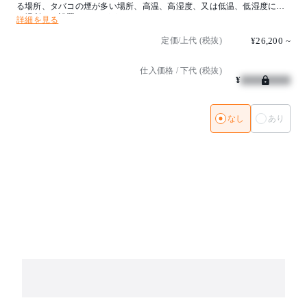
る場所、タバコの煙が多い場所、高温、高湿度、又は低温、低湿度にな
る場所には設置しないで下さい。
詳細を見る
定価/上代 (税抜)
¥26,200
~
仕入価格 / 下代 (税抜)
¥
なし
あり