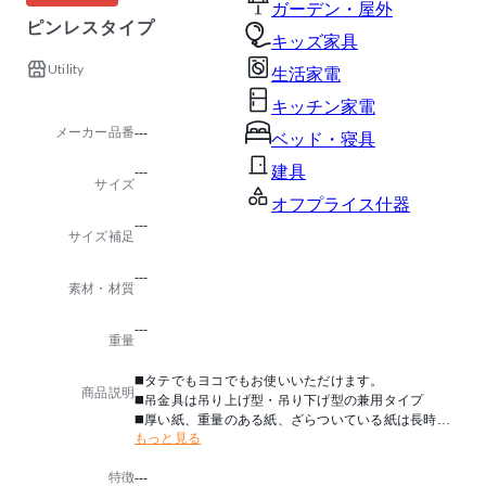
ガーデン・屋外
ピンレスタイプ
キッズ家具
Utility
生活家電
キッチン家電
メーカー品番
---
ベッド・寝具
建具
---
サイズ
オフプライス什器
---
サイズ補足
---
素材・材質
---
重量
◼️タテでもヨコでもお使いいただけます。
商品説明
◼️吊金具は吊り上げ型・吊り下げ型の兼用タイプ
◼️厚い紙、重量のある紙、ざらついている紙は長時間
もっと見る
の掲示で落下するおそれがあります。
◼️化学処理してある紙は接着しない場合があります。
特徴
---
◼️新聞紙・わら半紙など、紙の種類によっては、取り