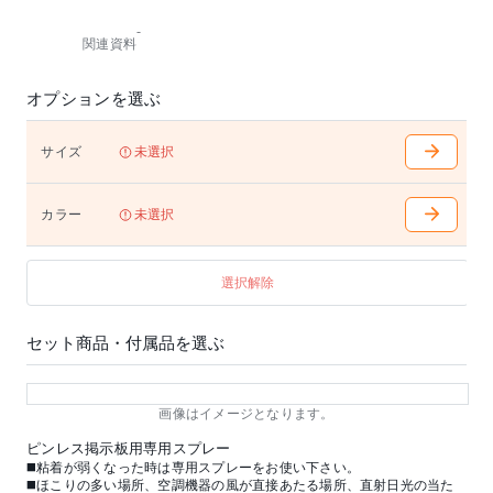
外し時に紙間はく離を起こし、掲示物が取れない恐れ
-
があります。
関連資料
◼️油分は粘着力を低下させるので、表面を指で触れな
いで下さい。
◼️およそ300回の脱着性能がありますが、設置環境によ
オプションを選ぶ
って変化します。
サイズ
未選択
カラー
未選択
選択解除
セット商品・付属品を選ぶ
画像はイメージとなります。
ピンレス掲示板用専用スプレー
◼️粘着が弱くなった時は専用スプレーをお使い下さい。
◼️ほこりの多い場所、空調機器の風が直接あたる場所、直射日光の当た