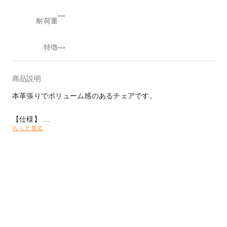
---
耐荷重
特徴
---
商品説明
本革張りでボリューム感のあるチェアです。
【仕様】
もっと見る
■ロッキング機能 (多段階位置停止可能)：
背もたれに体重をかけると、背座が一体にロッキングされ、任
意の位置で固定します。 (4段階・14°)
■操作部
①昇降レバー：任意の高さに調節することができます。
②ロッキング強弱調節ノブ：ロッキングの強弱を調節すること
ができます。
③ロッキング調節レバー：ロッキングの角度を調節することが