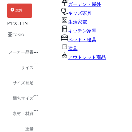
1 / 6
ガーデン・屋外
廃盤
キッズ家具
生活家電
FTX-11N
キッチン家電
TOKIO
ベッド・寝具
建具
メーカー品番
---
アウトレット商品
---
サイズ
---
サイズ補足
---
梱包サイズ
---
素材・材質
---
重量