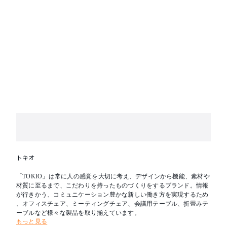
できます。
■上下昇降機能
※この製品の張地はブラックのみです。
※本製品は天然の本革を使用しているため、表面に多少の凹凸
やキズのある場合があります。
※組立品
トキオ
「TOKIO」は常に人の感覚を大切に考え、デザインから機能、素材や
材質に至るまで、こだわりを持ったものづくりをするブランド。情報
が行きかう、コミュニケーション豊かな新しい働き方を実現するため
、オフィスチェア、ミーティングチェア、会議用テーブル、折畳みテ
ーブルなど様々な製品を取り揃えています。
もっと見る