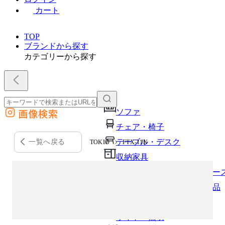
カート
TOP
ブランドから探す
カテゴリーから探す
画像検索
ソファ
外部サイトの商品をカートに追加
チェア・椅子
他のサイトで見つけた商品ページのURLを貼り付けて、カートに追加できます
テーブル・デスク
一覧へ戻る
TOKIO
FTX-11N
収納家具
パーソナルブース・集中ブー
オフィスアクセサリー・備品
インテリア雑貨
ライト・照明