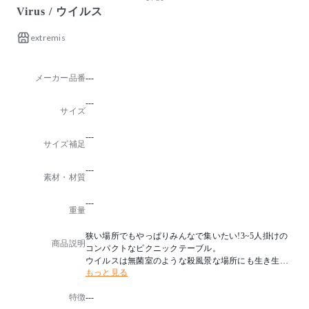
Virus / ウイルス
extremis
メーカー品番
---
---
サイズ
---
サイズ補足
---
素材・材質
---
重量
狭い場所でもやっぱりみんなで集いたい!3~5人掛けの
商品説明
コンパクトなピクニックテーブル。
ウイルスは無菌室のような殺風景な場所にも生き生き
もっと見る
とした表情を与えてくれます。
特徴
---
※パラソル用ホールありタイプには、天板に水抜き用