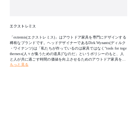
エクストレミス
「extremis(エクストレミス)」はアウトドア家具を専門にデザインする
稀有なブランドです。ヘッドデザイナーであるDirk Wynants(ディルク
・ワイナンツ)は「私たちが作っているのは家具ではなく“tools for toge
therness(人々が集うための道具)”なのだ」というポリシーのもと、人
と人が共に過ごす時間の価値を向上させるためのアウトドア家具を提
もっと見る
案しています。現在では、屋外だけでなく、オフィスのコミニュケー
ションエリアなどの屋内スペースでも、その活躍の場を広げています
。