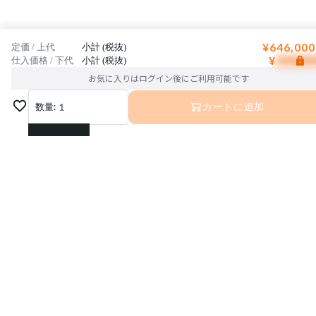
¥646,000
定価 / 上代
小計 (税抜)
¥
仕入価格 / 下代
小計 (税抜)
お気に入りはログイン後にご利用可能です
数量:
1
カートに追加
1
2
3
運営会社
利用規約
プライバシーポリシー
4
特定商取引法に基づく表記
お問い合わせ
5
© Interior Base Inc.