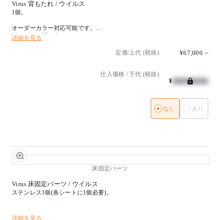
Virus 背もたれ / ウイルス
1個。
オーダーカラー対応可能です。
詳しくはお問い合わせください。
詳細を見る
定価/上代 (税抜)
¥67,000
~
仕入価格 / 下代 (税抜)
¥
なし
あり
床固定パーツ
Virus 床固定パーツ / ウイルス
ステンレス1個(各シートに1個必要)。
詳細を見る