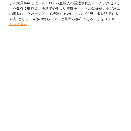
ナル家具を中心に、ヨーロッパ直輸入の厳選されたルームアクセサリ
ーを数多く取揃え、快適で心地よい空間をトータルに提案。高野木工
の家具は、ただモノとして機能するだけではなく“思い出を記憶する
家具”として、家族の傍らでそっと見守る存在であることをコンセプ
もっと見る
トにしています。