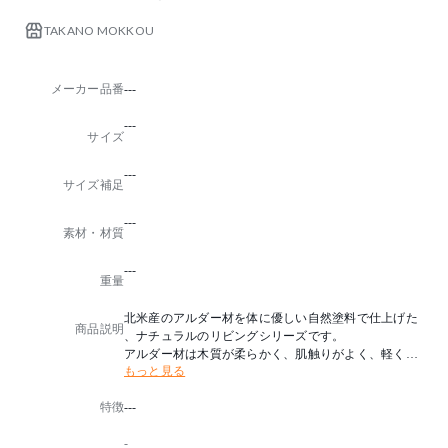
TAKANO MOKKOU
メーカー品番
---
---
サイズ
---
サイズ補足
---
素材・材質
---
重量
北米産のアルダー材を体に優しい自然塗料で仕上げた
商品説明
、ナチュラルのリビングシリーズです。
アルダー材は木質が柔らかく、肌触りがよく、軽くて
もっと見る
木肌が美しいのが特徴です。
自然塗料（オイルフィニッシュ）により木肌の美しさ
特徴
---
が引き立ち、ぬくもりと素材感を十分に感じていただ
けます。
-
【塗装】…自然塗装