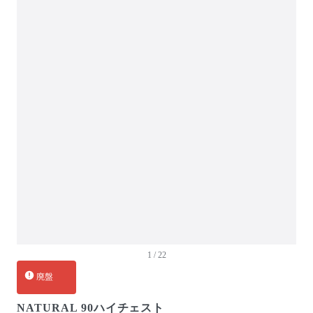
ガーデン・屋外
キッズ家具
生活家電
キッチン家電
ベッド・寝具
建具
オフプライス什器
1 / 22
廃盤
NATURAL 90ハイチェスト