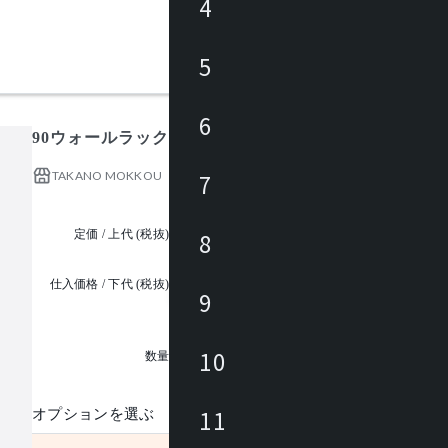
4
5
6
90ウォールラック
TAKANO MOKKOU
7
定価 / 上代 (税抜)
¥61,818 ~
8
仕入価格 / 下代 (税抜)
9
¥
1
10
数量
11
オプションを選ぶ