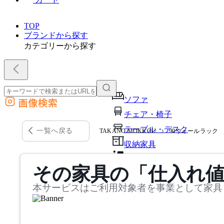
TOP
ブランドから探す
カテゴリーから探す
ソファ
画像検索
外部サイトの商品をカートに追加
チェア・椅子
他のサイトで見つけた商品ページのURLを貼り付けて、カートに追加できます
テーブル・デスク
一覧へ戻る
TAKANO MOKKOU
90ウォールラック
収納家具
パーソナルブース・集中ブ
その家具の「仕入れ
オフィスアクセサリー・備
本サービスはご利用対象者を事業として家具
インテリア雑貨
ライト・照明
ガーデン・屋外