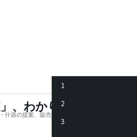
1
ース
2
値」、わかります。
品
・什器の提案、販売を行う法人様および個人事業主
3