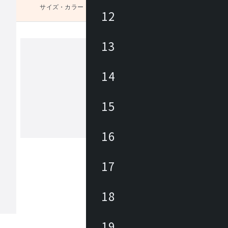
サイズ・カラー
未選択
12
13
タカノモッコウ
14
1942年創業の高野木工は、福岡県の自
で製造した木製のオリジナル家具を中
15
ヨーロッパ直輸入の厳選されたルーム
サリーを数多く取揃え、快適で心地よ
をトータルに提案。高野木工の家具は
16
もっと見る
モノとして機能するだけではなく“思
記憶する家具”として、家族の傍らで
見守る存在であることをコンセプトに
17
ます。
18
19