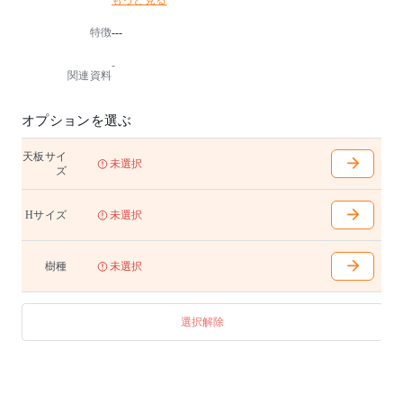
もっと見る
側と外側に調節することができます。
付け木部分の曲面が美しい天板、脚部のベースに見ら
特徴
---
れる精緻な接ぎなど、デザインと技術面でもこだわり
が凝縮。
-
関連資料
W1400〜2100mm (100mm間隔で選択可能)
D700〜950mm (50mm間隔で選択可能)
H680(天下645)/710(天下675)/740(天下705)mm
オプションを選ぶ
脚内1020(W1800mm以上で脚位置を外側に取り付けた
場合は脚内1390mmとなります)
天板サイ
未選択
ズ
アジャスター付き
※テーブル天板はランダムマッチです。
Hサイズ
未選択
【脚の取り付けについて】
天板1800mm以上は、脚位置を内側と外側で付け替え
樹種
未選択
ることが可能。
ダイニングチェアー4脚を合わせる場合は、外側にする
とテーブルの脚内に収めやすくなります。
選択解除
6脚を合わせる場合は内側にし、短辺側に座ってもテー
ブルの脚が気にならないように設定されています。