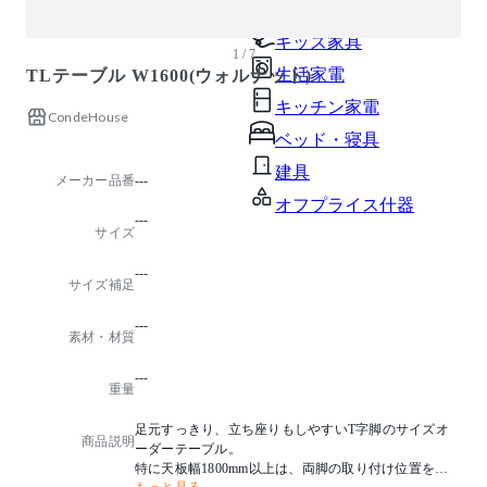
ガーデン・屋外
キッズ家具
1 / 7
生活家電
TLテーブル W1600(ウォルナット)
キッチン家電
CondeHouse
ベッド・寝具
建具
メーカー品番
---
オフプライス什器
---
サイズ
---
サイズ補足
---
素材・材質
---
重量
足元すっきり、立ち座りもしやすいT字脚のサイズオ
商品説明
ーダーテーブル。
特に天板幅1800mm以上は、両脚の取り付け位置を内