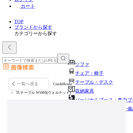
カート
TOP
ブランドから探す
カテゴリーから探す
ソファ
画像検索
外部サイトの商品をカートに追加
チェア・椅子
他のサイトで見つけた商品ページのURLを貼り付けて、カートに追加できます
テーブル・デスク
一覧へ戻る
CondeHouse
収納家具
TLテーブル W1600(ウォルナット)
パーソナルブース・集中ブ
オフィスアクセサリー・備
インテリア雑貨
ライト・照明