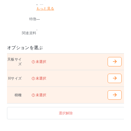
。
もっと見る
椅子と同じ直線と曲線のコンビネーションと、見えな
い部分まで緻密にデザインされた脚部にもご注目くだ
特徴
---
さい。椅子、テーブルともにタモ材は北海道産を使用
しています。
-
関連資料
W1500〜2700mm(100mm間隔で選択可能)
D850〜1200mm(1000までは50mm間隔、1100からは100
mm間隔で選択可能)
オプションを選ぶ
H710(天下680・幕下635)/740(天下710・幕下665)mm
脚内
天板サイ
- 1135(W1500)mm
未選択
ズ
- 1235(W1600〜1700)mm
- 1335(W1800〜2000)mm
- 1555(W2100〜2300)mm
Hサイズ
未選択
- 1835(W2400〜)mm
天板無垢材
※テーブル天板はランダムマッチです。
樹種
未選択
【ソリッドテーブル用ワイヤリングシステム】
・通線カバー4枚タイプ(天板W2400〜2700mm用) ¥86,
選択解除
900(79,000)
開口部 W1240 D110 有効深さ110mm
・通線カバー3枚タイプ(天板W2100〜2300mm用) ¥72,
600(66,000)