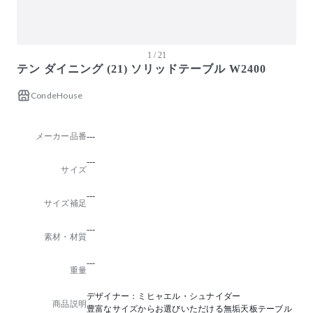
1 / 21
テン ダイニング (21) ソリッドテーブル W2400
CondeHouse
メーカー品番
---
---
サイズ
---
サイズ補足
---
素材・材質
---
重量
デザイナー：ミヒャエル・シュナイダー
商品説明
豊富なサイズからお選びいただける無垢天板テーブル