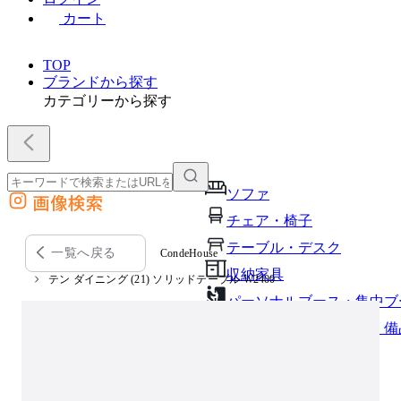
カート
TOP
ブランドから探す
カテゴリーから探す
ソファ
画像検索
外部サイトの商品をカートに追加
チェア・椅子
他のサイトで見つけた商品ページのURLを貼り付けて、カートに追加できます
テーブル・デスク
一覧へ戻る
CondeHouse
収納家具
テン ダイニング (21) ソリッドテーブル W2400
パーソナルブース・集中ブ
オフィスアクセサリー・備
インテリア雑貨
ライト・照明