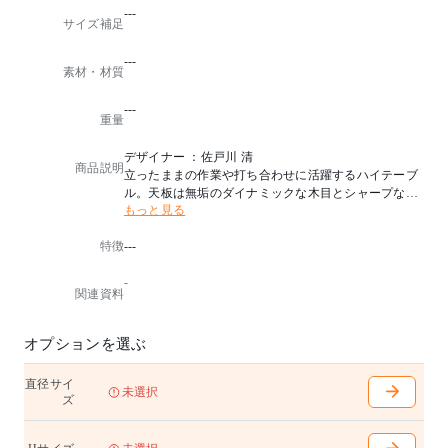
---
サイズ補足
---
素材・材質
---
重量
デザイナー ：佐戸川 清
商品説明
立ったままの作業や打ち合わせに活躍するハイテーブ
ル。天板は無垢のダイナミックな木目とシャープな面
もっと見る
形状で、家具というより建造物に近い存在感です。
中でも北海道産タモ材はナチュラルな風合いと木目が
特徴
---
特長的で、3色から選べる金属脚とも好相性。
配線をきれいに収納できるワイヤリングオプションな
-
ど、高まるオフィス需要にも対応しています。
関連資料
天板無垢材
アジャスター付き
オプションを選ぶ
※直径1800〜2400mmの場合、天板は分割仕様です。
脚部は組立仕様です。
直径サイ
※脚はM-GY・S-GY・S-BLの3色からお選びいただけ
未選択
ズ
ます。
※テーブル天板はランダムマッチです。