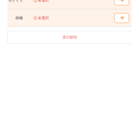
Hサイズ
未選択
【ラウンド用ワイヤリングシステム】
¥79,200(72,000)
天板加工、吊棚、通線カバー(8本)のセットです。
樹種
未選択
※吊棚と通線カバーは同樹種、同色塗装です。
開口部 直径195mm
有効深さ70mm
選択解除
吊棚 直径400 厚15mm