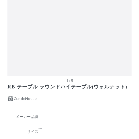
ガーデン・屋外
キッズ家具
生活家電
キッチン家電
ベッド・寝具
建具
オフプライス什器
1 / 9
RB テーブル ラウンドハイテーブル(ウォルナット)
CondeHouse
メーカー品番
---
---
サイズ