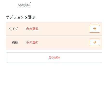
-
天板は一部革張
関連資料
袖箱位置はL・Rあり
アジャスター付き
オプションを選ぶ
鍵付き
ハンガーレール付き
ペントレイ付き
タイプ
未選択
樹種
未選択
選択解除