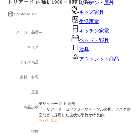
トリアード 両袖机1980 × 900 L(R)
ガーデン・屋外
キッズ家具
CondeHouse
生活家電
キッチン家電
メーカー品番
---
ベッド・寝具
---
サイズ
建具
アウトレット商品
---
サイズ補足
---
素材・材質
---
重量
デザイナー 川上 元美
商品説明
「トリアード」はソファーやテーブルの脚、デスク側
面などに採用した波状の装飾が特長的。
もっと見る
シリーズ共通のこの意匠と、重厚感を印象づける深み
のある塗装色で、VIPルームにふさわしい上質なオフ
特徴
---
ィス空間を演出します。