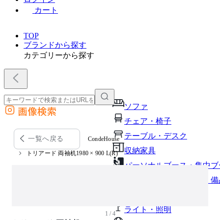
カート
TOP
ブランドから探す
カテゴリーから探す
ソファ
画像検索
外部サイトの商品をカートに追加
チェア・椅子
他のサイトで見つけた商品ページのURLを貼り付けて、カートに追加できます
テーブル・デスク
一覧へ戻る
CondeHouse
収納家具
トリアード 両袖机1980 × 900 L(R)
パーソナルブース・集中ブ
オフィスアクセサリー・備
インテリア雑貨
ライト・照明
1 / 4