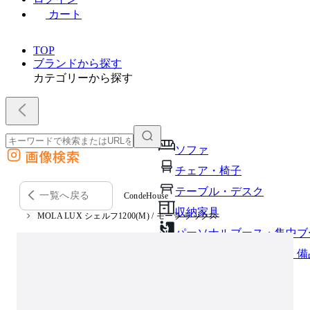
カート
TOP
ブランドから探す
カテゴリーから探す
ソファ
画像検索
外部サイトの商品をカートに追加
チェア・椅子
他のサイトで見つけた商品ページのURLを貼り付けて、カートに追加できます
テーブル・デスク
一覧へ戻る
CondeHouse
収納家具
MOLA LUX シェルフ1200(M) / モーラ ラックス
パーソナルブース・集中ブ
オフィスアクセサリー・備
インテリア雑貨
ライト・照明