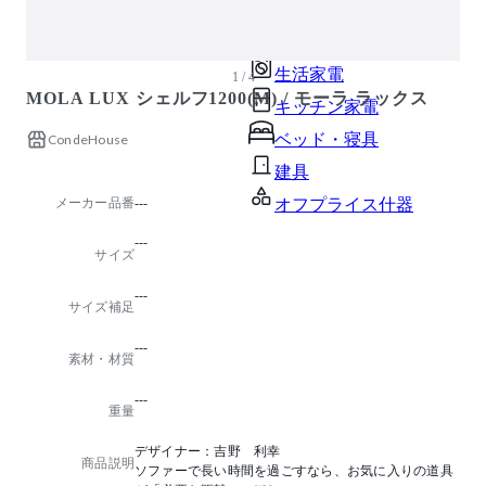
ガーデン・屋外
キッズ家具
生活家電
1 / 4
MOLA LUX シェルフ1200(M) / モーラ ラックス
キッチン家電
ベッド・寝具
CondeHouse
建具
メーカー品番
---
オフプライス什器
---
サイズ
---
サイズ補足
---
素材・材質
---
重量
デザイナー：吉野 利幸
商品説明
ソファーで長い時間を過ごすなら、お気に入りの道具