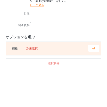
が「必要な距離に」ほしい。
もっと見る
雑然としがちなそれらを、整えすぎずに美しく配置で
きるよう、ボックスやテーブル、シェルフを揃えまし
特徴
---
た。
-
アジャスター付き
関連資料
オプションを選ぶ
樹種
未選択
選択解除