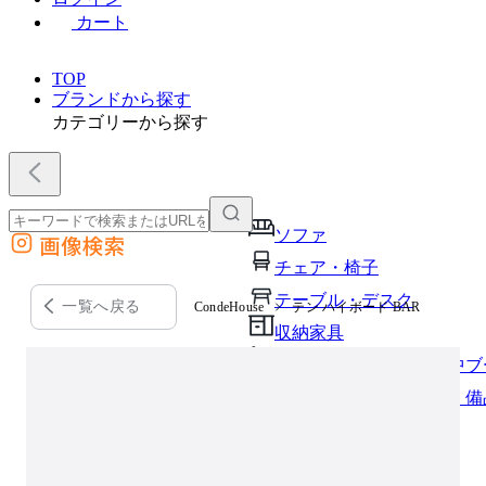
カート
TOP
ブランドから探す
カテゴリーから探す
ソファ
画像検索
外部サイトの商品をカートに追加
チェア・椅子
他のサイトで見つけた商品ページのURLを貼り付けて、カートに追加できます
テーブル・デスク
一覧へ戻る
CondeHouse
テン ハイボード BAR
収納家具
パーソナルブース・集中ブ
オフィスアクセサリー・備
インテリア雑貨
ライト・照明