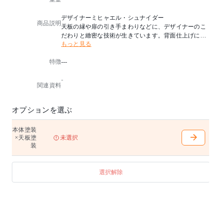
デザイナーミヒャエル・シュナイダー
商品説明
天板の縁や扉の引き手まわりなどに、デザイナーのこ
だわりと緻密な技術が生きています。背面仕上げに加
もっと見る
えて無垢やカラーの天板が選べ、ディスプレイやおも
てなしにも活躍。
特徴
---
天板無垢材、またはMDFカラー塗装
-
背面仕上げ
関連資料
扉は広角度丁番
前脚のみアジャスター付き
棚板(W471 H2mm)付き
オプションを選ぶ
本体に照明(LED)付き
スライドテーブル付き
本体塗装
※樹種・塗装表記は本体樹種+本体塗装+天板塗装です
×天板塗
未選択
。
装
選択解除