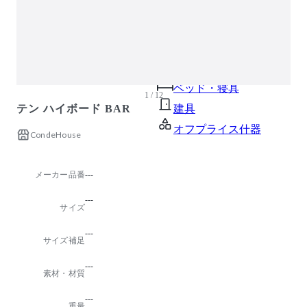
ガーデン・屋外
キッズ家具
生活家電
キッチン家電
ベッド・寝具
1 / 12
テン ハイボード BAR
建具
オフプライス什器
CondeHouse
メーカー品番
---
---
サイズ
---
サイズ補足
---
素材・材質
---
重量