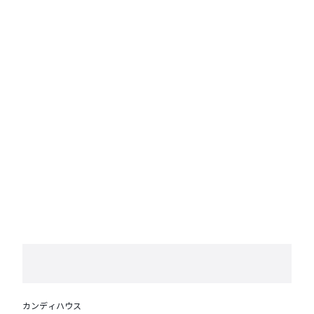
【床材】
床材上部は桐材波型仕様
※S・SDは2分割、D・Qは4分割です。
カンディハウス