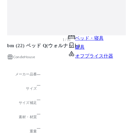
ガーデン・屋外
キッズ家具
生活家電
キッチン家電
ベッド・寝具
1 / 11
bm (22) ベッド Q(ウォルナット)
建具
オフプライス什器
CondeHouse
メーカー品番
---
---
サイズ
---
サイズ補足
---
素材・材質
---
重量