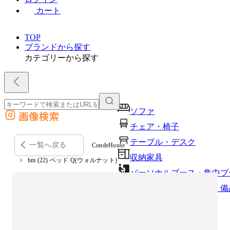
カート
TOP
ブランドから探す
カテゴリーから探す
ソファ
画像検索
外部サイトの商品をカートに追加
チェア・椅子
他のサイトで見つけた商品ページのURLを貼り付けて、カートに追加できます
テーブル・デスク
一覧へ戻る
CondeHouse
収納家具
bm (22) ベッド Q(ウォルナット)
パーソナルブース・集中ブ
オフィスアクセサリー・備
インテリア雑貨
ライト・照明