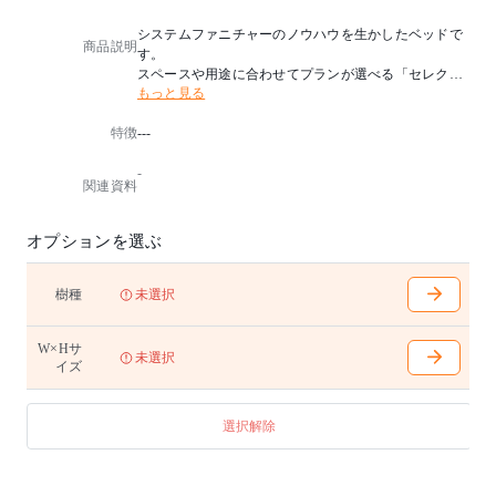
システムファニチャーのノウハウを生かしたベッドで
商品説明
す。
スペースや用途に合わせてプランが選べる「セレクト
もっと見る
ファニチャーA+」のサイズに連動しており、その収ま
りのよさと木のぬくもりで、ベッドルームが美しく統
特徴
---
一感のある空間に。
質の高い睡眠をお届けするカンディハウスオリジナル
-
のマットレスとの組み合わせで、より深いリラックス
関連資料
感が実現します。樹種はナラ、北海道タモ、ウォルナ
ットからお選びいただけます。
オプションを選ぶ
サイドレール下 120mm センターレール下 103mm(セ
ンターレールはQ・Dのみ)
樹種
未選択
※奥行きは2サイズからお選びいただけます。詳細はお
問い合わせください。
W×Hサ
※ヘッドボード + フレーム + 床材
未選択
イズ
※マットレスは別売りです。
※ヘッドボードはランダムマッチです。
選択解除
【ヘッドボード】
同価格でヘッドボード高の変更が可能です。
M：高915〜795mmの範囲で15mm単位
H：高1065〜945mmの範囲で15mm単位