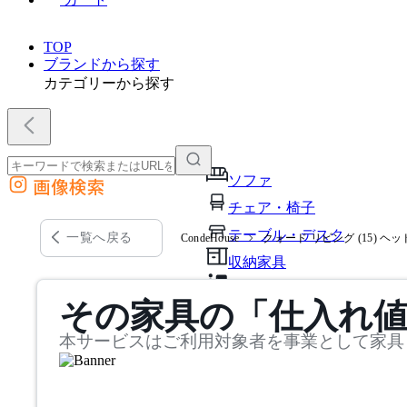
TOP
ブランドから探す
カテゴリーから探す
ソファ
画像検索
外部サイトの商品をカートに追加
チェア・椅子
他のサイトで見つけた商品ページのURLを貼り付けて、カートに追加できます
テーブル・デスク
一覧へ戻る
CondeHouse
クォード リビング (15) ヘ
収納家具
パーソナルブース・集中ブ
その家具の「仕入れ
オフィスアクセサリー・備
本サービスはご利用対象者を事業として家具
インテリア雑貨
ライト・照明
ガーデン・屋外