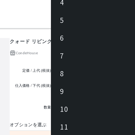
4
5
6
クォード リビング (15) ヘッドレスト
CondeHouse
7
定価 / 上代 (税抜)
¥49,000 ~
8
仕入価格 / 下代 (税抜)
9
¥
1
10
数量
11
オプションを選ぶ