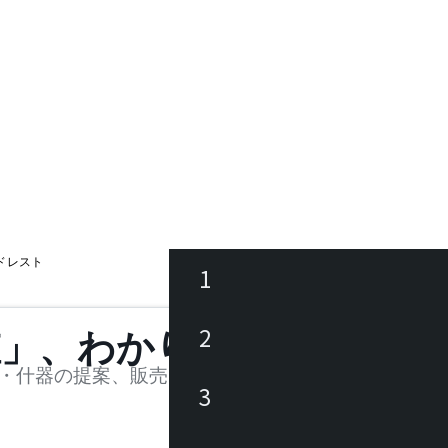
ッドレスト
1
ース
2
値」、わかります。
品
・什器の提案、販売を行う法人様および個人事業主
3