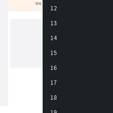
張地
未選択
12
13
カンディハウス
14
カンディハウスは、家具職人、デザイ
ある長原 實によって1968年に創業さ
15
。国内外のデザイナーと共に妥協のな
開発に取り組みながら、 北海道の自
の文化に育まれた美意識をデザインと
16
もっと見る
くりに生かし、 長く愛着を持って使
家具にて、ライフ＆ワークスタイルを
ています。
17
18
19