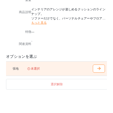
重量
インテリアのアレンジが楽しめるクッションのライン
商品説明
ナップ。
ソファーだけでなく、パーソナルチェアーやフロアで
もっと見る
もくつろぎ感を高めてくれるアイテムです。
クッション材に採用したマイクロファイバーは、形が
特徴
---
崩れにくいのが特長。
種類豊富な革クッションは、椅子の張地にならない小
-
さな革の有効利用にもなっています。
関連資料
※クッション材はチップウレタンです。
オプションを選ぶ
張地
未選択
選択解除