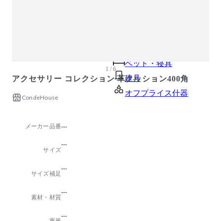
ガーデン・屋外
キッズ家具
生活家電
キッチン家電
ベッド・寝具
1 / 6
建具
アクセサリー コレクション 革クッション400角
オフプライス什器
CondeHouse
メーカー品番
---
---
サイズ
---
サイズ補足
---
素材・材質
---