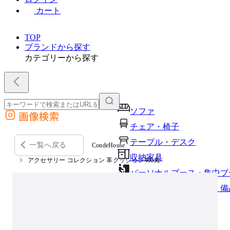
カート
TOP
ブランドから探す
カテゴリーから探す
ソファ
画像検索
外部サイトの商品をカートに追加
チェア・椅子
他のサイトで見つけた商品ページのURLを貼り付けて、カートに追加できます
テーブル・デスク
一覧へ戻る
CondeHouse
収納家具
アクセサリー コレクション 革クッション400角
パーソナルブース・集中ブ
オフィスアクセサリー・備
インテリア雑貨
ライト・照明