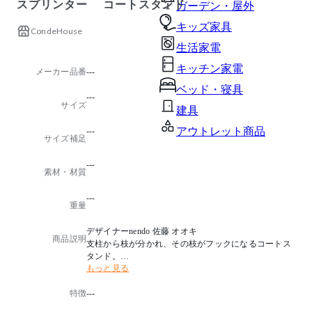
スプリンター コートスタンド
ガーデン・屋外
キッズ家具
CondeHouse
生活家電
キッチン家電
メーカー品番
---
ベッド・寝具
---
サイズ
建具
アウトレット商品
---
サイズ補足
---
素材・材質
---
重量
デザイナーnendo 佐藤 オオキ
商品説明
支柱から枝が分かれ、その枝がフックになるコートス
タンド。
もっと見る
何も掛けない姿が美しく、また掛けてもコンパクトに
収まるのが魅力。
特徴
---