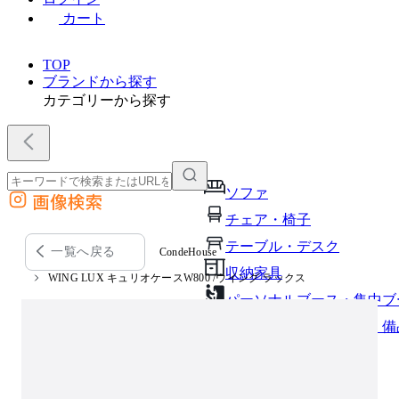
カート
TOP
ブランドから探す
カテゴリーから探す
ソファ
画像検索
外部サイトの商品をカートに追加
チェア・椅子
他のサイトで見つけた商品ページのURLを貼り付けて、カートに追加できます
テーブル・デスク
一覧へ戻る
CondeHouse
収納家具
WING LUX キュリオケースW800 /ウイング ラックス
パーソナルブース・集中ブ
オフィスアクセサリー・備
インテリア雑貨
ライト・照明