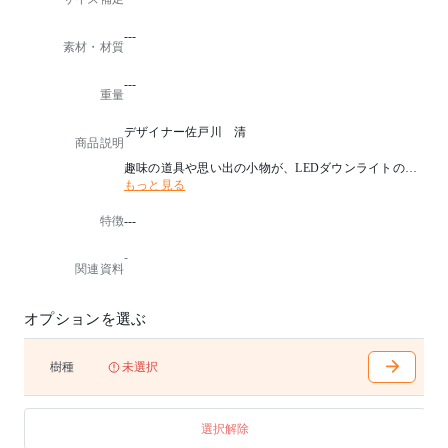
---
素材・材質
---
重量
デザイナー佐戸川 清
商品説明
趣味の道具や思い出の小物が、LEDダウンライトのも
もっと見る
とに見て楽しめるコンパクトなキュリオケースです。
リビングだけでなく多様なシーンと用途になじむ柔軟
特徴
---
性も魅力。
扉は強化ガラス、背面には室内を映しすぎず上品な明
-
るさを保つフロストミラーを採用しました。
関連資料
チェストと組み合わせて使えるよう高さを統一。
ローボードと同デザインの脚は、やや外開きにして安
定性を確保しています。
オプションを選ぶ
背面仕上げ
t8ガラス棚板(w:754×2)付き
樹種
未選択
ダウンライト(LED×2)付き
※裏板はフロストミラー仕様です。
選択解除
■納期に関する特記事項