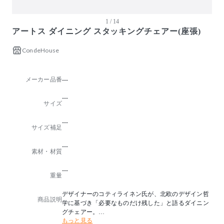
1 / 14
アートス ダイニング スタッキングチェアー(座張)
CondeHouse
メーカー品番
---
---
サイズ
---
サイズ補足
---
素材・材質
---
重量
デザイナーのコティライネン氏が、北欧のデザイン哲
商品説明
学に基づき「必要なものだけ残した」と語るダイニン
グチェアー。
もっと見る