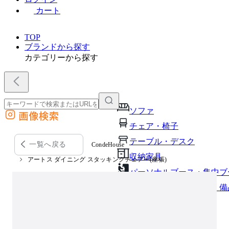
カート
TOP
ブランドから探す
カテゴリーから探す
ソファ
画像検索
外部サイトの商品をカートに追加
チェア・椅子
他のサイトで見つけた商品ページのURLを貼り付けて、カートに追加できます
テーブル・デスク
一覧へ戻る
CondeHouse
収納家具
アートス ダイニング スタッキングチェアー(座張)
パーソナルブース・集中ブ
オフィスアクセサリー・備
インテリア雑貨
ライト・照明