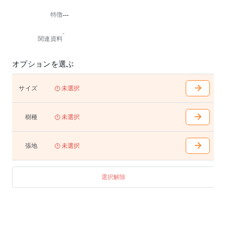
「崇高な考え」を意味するフィンランド語のネーミン
特徴
---
グにふさわしく、軽さと強度、木のぬくもりと機能性
を究極のバランスで形にした一脚です。
-
関連資料
背と座はそれぞれ木と張りタイプが選べ、どれもスタ
ッキングが可能。
オプションを選ぶ
ホームユースのほかオフィスやカフェ、公共施設でも
重宝します。
サイズ
未選択
※ 4 脚スタッキングが可能です。
樹種
未選択
張地
未選択
選択解除