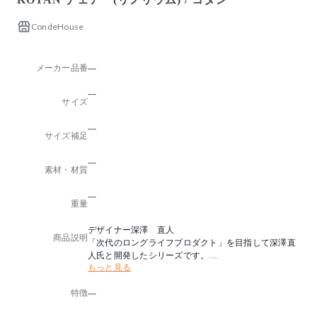
CondeHouse
メーカー品番
---
---
サイズ
---
サイズ補足
---
素材・材質
---
重量
デザイナー深澤 直人
商品説明
「次代のロングライフプロダクト」を目指して深澤直
人氏と開発したシリーズです。
もっと見る
椅子は「シンプルだが実はとても難しい構造。掛け心
地や移動のしやすさなどいろいろな意味で完成度が高
特徴
---
い」と深澤氏。デザインとサイズを豊富に用意したテ
ーブルとともに、素材や高さなどでバリエーションを