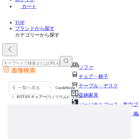
カート
TOP
ブランドから探す
カテゴリーから探す
ソファ
画像検索
外部サイトの商品をカートに追加
チェア・椅子
他のサイトで見つけた商品ページのURLを貼り付けて、カートに追加できます
テーブル・デスク
一覧へ戻る
CondeHouse
収納家具
KOTAN チェアー(リノリウム) / コタン
パーソナルブース・集中ブ
オフィスアクセサリー・備
インテリア雑貨
ライト・照明