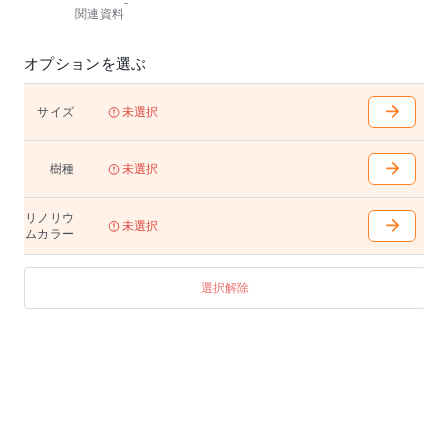
-
展開。北海道産タモ材のやさしい質感で、住宅から店
関連資料
舗、オフィスなど場所と場面を選ばず対応します。座
面はリノリウム貼り。
オプションを選ぶ
※6脚スタッキングが可能です。
※座面はリノリウム貼りです。6色からお選びいただけ
ます。
サイズ
未選択
通常タイプに加え、高さを20mmアップしたHタイプを
ご用意しています。
樹種
未選択
【リノリウムについて】
亜麻仁油を中心とした天然の原料からつくられるリノ
リノリウ
リウムは、抗ウイルス効果や抗菌効果、脱臭作用が期
未選択
ムカラー
待できる、人と地球にやさしい素材です。
選択解除