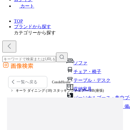
カート
TOP
ブランドから探す
カテゴリーから探す
ソファ
画像検索
外部サイトの商品をカートに追加
チェア・椅子
他のサイトで見つけた商品ページのURLを貼り付けて、カートに追加できます
テーブル・デスク
一覧へ戻る
CondeHouse
収納家具
キーラ ダイニング (18) スタッキングチェアー UB(座張)
パーソナルブース・集中ブ
オフィスアクセサリー・備
インテリア雑貨
ライト・照明