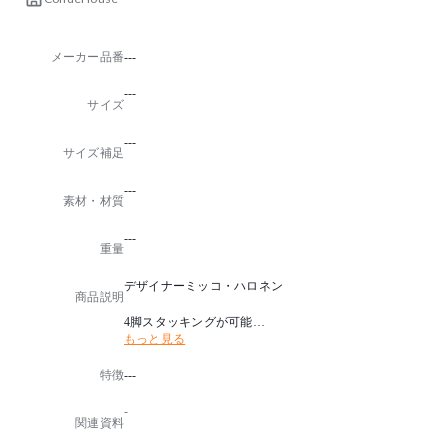
メーカー品番
---
---
サイズ
---
サイズ補足
---
素材・材質
---
重量
デザイナーミッコ・ハロネン
商品説明
4脚スタッキングが可能
もっと見る
通常タイプに加え、高さを20mmアップしたHタイプを
ご用意しています。
特徴
---
革張りの場合、ステッチが入ります(ステッチなし仕様
選択可能 +5,500円)
-
関連資料