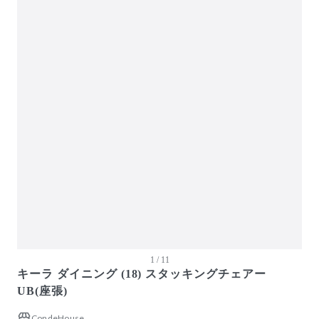
ガーデン・屋外
キッズ家具
生活家電
キッチン家電
ベッド・寝具
建具
オフプライス什器
1 / 11
キーラ ダイニング (18) スタッキングチェアー
UB(座張)
CondeHouse