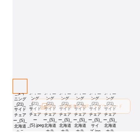
画像はイメージとなります[張地：MG-CGY、樹種：北海道ナラNF]。オ
ンをお選び下さい。
商品・仕様画像を選択してダウンロード
ログイン後にご利用可能です