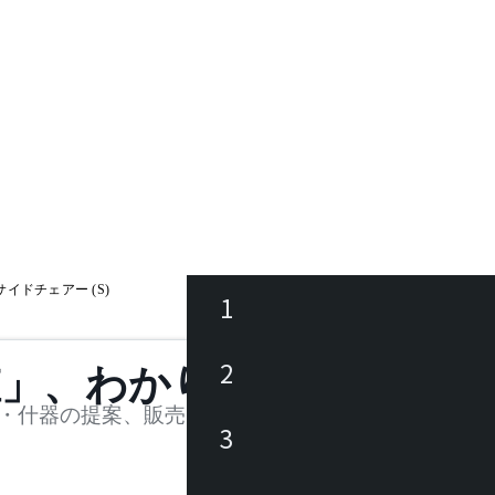
サイドチェアー (S)
1
ース
2
値」、わかります。
品
・什器の提案、販売を行う法人様および個人事業主
3