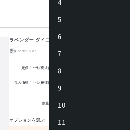
4
5
6
ラベンダー ダイニング (21) サイドチェアー (S)
CondeHouse
7
定価 / 上代 (税抜)
¥96,000 ~
8
仕入価格 / 下代 (税抜)
9
¥
1
10
数量
11
オプションを選ぶ