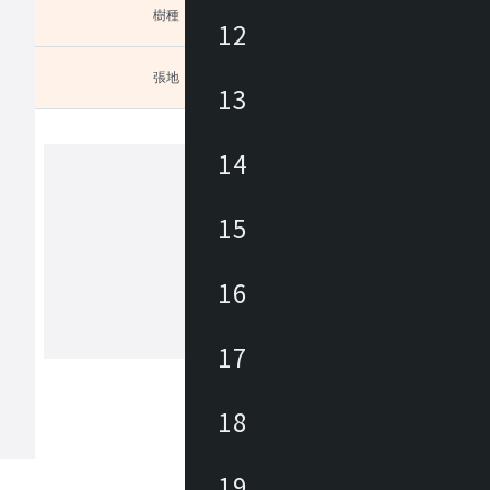
樹種
未選択
12
張地
未選択
13
プショ
14
カンディハウス
15
カンディハウスは、家具職人、デザイ
ある長原 實によって1968年に創業さ
16
。国内外のデザイナーと共に妥協のな
開発に取り組みながら、 北海道の自
の文化に育まれた美意識をデザインと
17
もっと見る
くりに生かし、 長く愛着を持って使
家具にて、ライフ＆ワークスタイルを
ています。
18
19