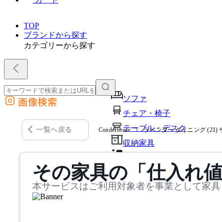
TOP
ブランドから探す
カテゴリーから探す
ソファ
画像検索
外部サイトの商品をカートに追加
チェア・椅子
他のサイトで見つけた商品ページのURLを貼り付けて、カートに追加できます
テーブル・デスク
一覧へ戻る
CondeHouse
ラベンダー ダイニング (21) 
収納家具
パーソナルブース・集中ブ
その家具の「仕入れ
オフィスアクセサリー・備
本サービスはご利用対象者を事業として家具
インテリア雑貨
ライト・照明
ガーデン・屋外