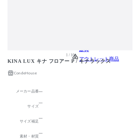
ガーデン・屋外
キッズ家具
生活家電
キッチン家電
ベッド・寝具
建具
1 / 10
アウトレット商品
KINA LUX キナ フロアー P / キナラックス
CondeHouse
メーカー品番
---
---
サイズ
---
サイズ補足
---
素材・材質