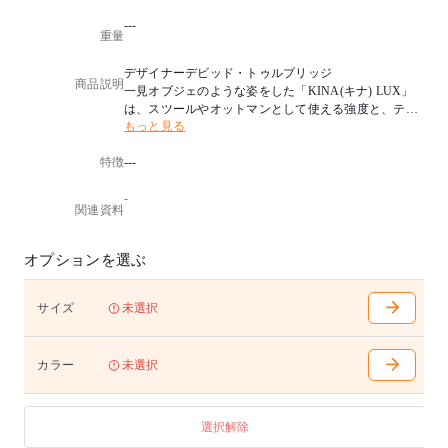
---
重量
デザイナーデビッド・トゥルブリッジ
商品説明
一見オブジェのような姿をした「KINA(キナ) LUX」
は、スツールやオットマンとして使える強度と、テー
もっと見る
ブルにもなる安定感や軽さを備えた製品です。記念す
べき10回目の「国際家具デザインフェア旭川 2017(IFD
特徴
---
A)」における「IFDA 記念制作展」出品作で、デザイ
ナーはニュージーランド在住のデビッド・トゥルブリ
-
ッジ氏。トップの円形パーツは、氏がエコロジーの観
関連資料
点で提案したコルクをはじめ、お好みでカラー仕上げ
や張りタイプも選べます。
オプションを選ぶ
サイズ
未選択
カラー
未選択
選択解除