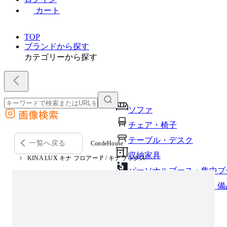
カート
TOP
ブランドから探す
カテゴリーから探す
ソファ
画像検索
外部サイトの商品をカートに追加
チェア・椅子
他のサイトで見つけた商品ページのURLを貼り付けて、カートに追加できます
テーブル・デスク
一覧へ戻る
CondeHouse
収納家具
KINA LUX キナ フロアー P / キナラックス
パーソナルブース・集中ブ
オフィスアクセサリー・備
インテリア雑貨
ライト・照明