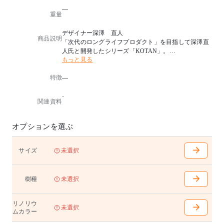
---
重量
デザイナー深澤 直人
商品説明
「次代のロングライフプロダクト」を目指して深澤直
人氏と開発したシリーズ「KOTAN」。
もっと見る
ハイチェアーやハイスツールが加わり、生活スタイル
や働き方が多様化する現代に寄り添うシリーズに発展
特徴
---
しました。
キッチンカウンターにも最適です。座面はリノリウム
-
貼り。座面はリノリウム貼りです。6色からお選びいた
関連資料
だけます。
通常タイプに加え、高さを100mmアップしたHタイプ
オプションを選ぶ
をご用意しています。
【リノリウムについて】
サイズ
未選択
亜麻仁油を中心とした天然の原料からつくられるリノ
リウムは、抗ウイルス効果や抗菌効果、脱臭作用が期
待できる、人と地球にやさしい素材です。
樹種
未選択
【フットレストオプション】
リノリウ
¥4,950(4,500)
未選択
ムカラー
フットレストをステンレスヘアライン仕上げへ変更可
能です。