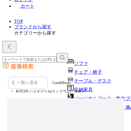
カート
TOP
ブランドから探す
カテゴリーから探す
ソファ
画像検索
外部サイトの商品をカートに追加
チェア・椅子
他のサイトで見つけた商品ページのURLを貼り付けて、カートに追加できます
テーブル・デスク
一覧へ戻る
CondeHouse
収納家具
KOTAN ハイスツール(リノリウム) / コタン
パーソナルブース・集中ブ
オフィスアクセサリー・備
インテリア雑貨
ライト・照明