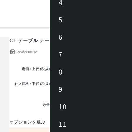
4
5
6
CL テーブル テーブル W1400-2100 D900 H400(ウォ
CondeHouse
7
定価 / 上代 (税抜)
¥265,000 ~
8
仕入価格 / 下代 (税抜)
9
¥
1
10
数量
11
オプションを選ぶ