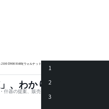
2100 D900 H400(ウォルナット)
1
ース
2
値」、わかります。
品
・什器の提案、販売を行う法人様および個人事業主
3