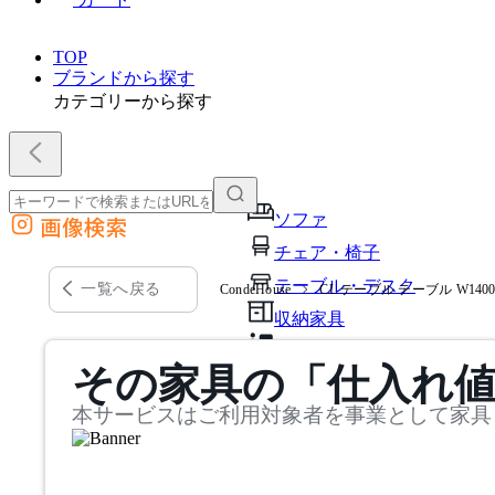
TOP
ブランドから探す
カテゴリーから探す
ソファ
画像検索
外部サイトの商品をカートに追加
チェア・椅子
他のサイトで見つけた商品ページのURLを貼り付けて、カートに追加できます
テーブル・デスク
一覧へ戻る
CondeHouse
CL テーブル テーブル W1400-
収納家具
パーソナルブース・集中ブ
その家具の「仕入れ
オフィスアクセサリー・備
本サービスはご利用対象者を事業として家具
インテリア雑貨
ライト・照明
ガーデン・屋外