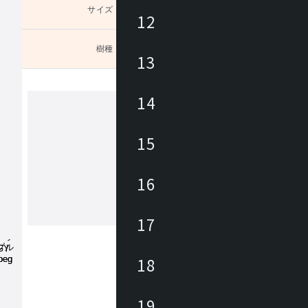
サイズ
未選択
12
樹種
未選択
13
］。オ
14
カンディハウス
15
カンディハウスは、家具職人、デザイ
ある長原 實によって1968年に創業さ
16
。国内外のデザイナーと共に妥協のな
開発に取り組みながら、 北海道の自
の文化に育まれた美意識をデザインと
17
もっと見る
くりに生かし、 長く愛着を持って使
家具にて、ライフ＆ワークスタイルを
ています。
18
19