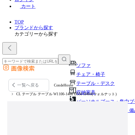
カート
TOP
ブランドから探す
カテゴリーから探す
ソファ
画像検索
外部サイトの商品をカートに追加
チェア・椅子
他のサイトで見つけた商品ページのURLを貼り付けて、カートに追加できます
テーブル・デスク
一覧へ戻る
CondeHouse
収納家具
CL テーブル テーブル W1100-1400 D550 H400(ウォルナット)
パーソナルブース・集中ブ
オフィスアクセサリー・備
インテリア雑貨
ライト・照明