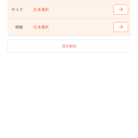
W1400〜2100(100mm間隔で選択可能)
D700〜950(50mm間隔で選択可能)
サイズ
未選択
H400(天下355)/680(天下635)/710(天下665)/740(天下695
)
脚内はWから120mm引いた寸法となります
樹種
未選択
テーブル
W1100〜1400(100mm間隔で選択可能)
選択解除
D550〜700(50mm間隔で選択可能)
H400(天下355)/680(天下635)/710(天下665)/740(天下695
)
脚内はWから120mm引いた寸法となります
テーブル(スクエア)
W800 D800 H400(天下355)/680(天下635)/710(天下665)/
740(天下695) 脚内680
W900 D900 H400(天下355)/680(天下635)/710(天下665)/
740(天下695) 脚内780
W1000 D1000 H400(天下355)/680(天下635)/710(天下665
)/740(天下695) 脚内880
W1100 D1100 H400(天下355)/680(天下635)/710(天下665
)/740(天下695) 脚内980
アジャスター付き