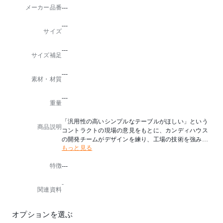
メーカー品番
---
---
サイズ
---
サイズ補足
---
素材・材質
---
重量
「汎用性の高いシンプルなテーブルがほしい」という
商品説明
コントラクトの現場の意見をもとに、カンディハウス
の開発チームがデザインを練り、工場の技術を強みに
もっと見る
つくり込んでいった、 機能美が特長のテーブルです。
個性的な木目が楽しめる天板、そこから四隅の脚へ繋
特徴
---
がる有機的なライン。緩みにくいねじ込み式の脚は、
軸を1°外側に傾けることで安定感を出しながら、壁に
-
付けて使う場合も邪魔にならない設計です。公共空間
関連資料
からホームユースまで、上質感を失わずに幅広く役立
ってくれる一台です。
オプションを選ぶ
テーブル