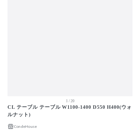
ガーデン・屋外
キッズ家具
生活家電
キッチン家電
ベッド・寝具
建具
アウトレット商品
1 / 20
CL テーブル テーブル W1100-1400 D550 H400(ウォ
ルナット)
CondeHouse