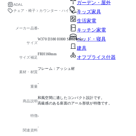
ガーデン・屋外
ADAL
チェア・椅子
カウンター・ハイチェア
キッズ家具
生活家電
メーカー品番
-
キッチン家電
ベッド・寝具
W370 D380 H800 SH620mm
サイズ
建具
FRH160mm
オフプライス什器
サイズ補足
フレーム：アッシュ材
素材・材質
-
重量
和風空間に適したコンパクト設計です。
商品説明
高級感のある座面のアール形状が特徴です。
特徴
-
-
関連資料