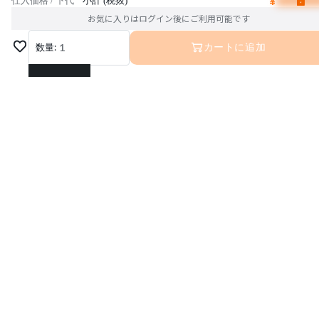
¥
仕入価格 / 下代
小計 (税抜)
お気に入りはログイン後にご利用可能です
数量:
1
カートに追加
1
2
3
4
5
6