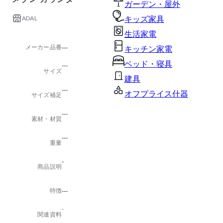
ガーデン・屋外
ADAL
キッズ家具
生活家電
メーカー品番
---
キッチン家電
ベッド・寝具
---
サイズ
建具
---
オフプライス什器
サイズ補足
---
素材・材質
---
重量
-
商品説明
特徴
---
-
関連資料