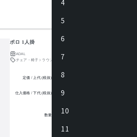
4
5
6
ポロ 1人掛
ADAL
7
チェア・椅子
ラウンジチェア
8
定価 / 上代 (税抜)
都度見積
9
仕入価格 / 下代 (税抜)
¥
10
1
数量
11