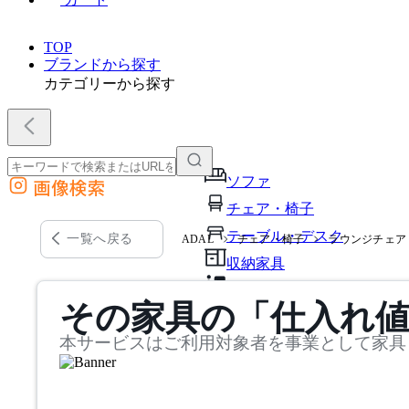
TOP
ブランドから探す
カテゴリーから探す
ソファ
画像検索
外部サイトの商品をカートに追加
チェア・椅子
他のサイトで見つけた商品ページのURLを貼り付けて、カートに追加できます
テーブル・デスク
一覧へ戻る
ADAL
チェア・椅子
ラウンジチェア
収納家具
パーソナルブース・集中ブ
その家具の「仕入れ
オフィスアクセサリー・備
本サービスはご利用対象者を事業として家具
インテリア雑貨
ライト・照明
ガーデン・屋外