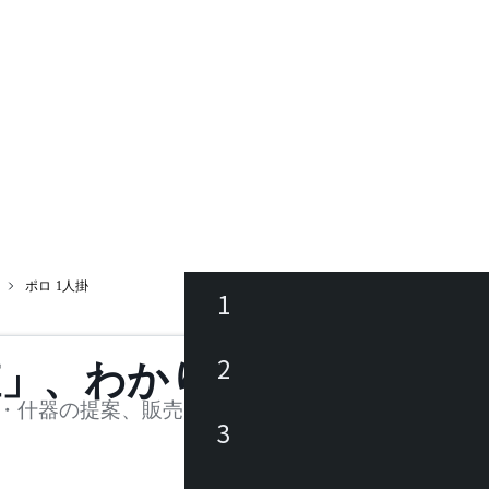
ポロ 1人掛
1
ース
2
値」、わかります。
品
・什器の提案、販売を行う法人様および個人事業主
3