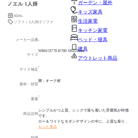
ガーデン・屋外
ノエル 1人掛
キッズ家具
ADAL
生活家電
ソファ
1人掛けソファ
キッチン家電
ベッド・寝具
メーカー品番
-
建具
W860 D770 H700 SH420mm
サイズ
アウトレット商品
-
サイズ補足
脚：オーク材
素材・材質
-
重量
シンプルかつ上質、シックで落ち着いた雰囲気が特徴
商品説明
です。
ロー＆ワイドなモダンデザインの中に、上質な座り心
もっと見る
地を追求しています。
特徴
-