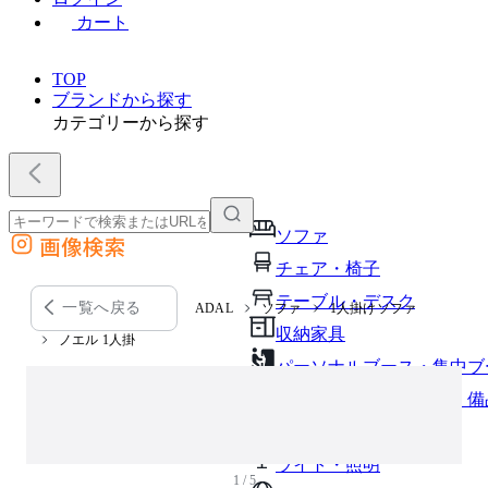
カート
TOP
ブランドから探す
カテゴリーから探す
ソファ
画像検索
外部サイトの商品をカートに追加
チェア・椅子
他のサイトで見つけた商品ページのURLを貼り付けて、カートに追加できます
テーブル・デスク
一覧へ戻る
ADAL
ソファ
1人掛けソファ
収納家具
ノエル 1人掛
パーソナルブース・集中ブ
オフィスアクセサリー・備
インテリア雑貨
ライト・照明
1 / 5