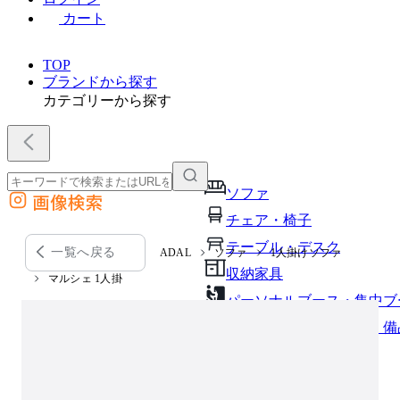
カート
TOP
ブランドから探す
カテゴリーから探す
ソファ
画像検索
外部サイトの商品をカートに追加
チェア・椅子
他のサイトで見つけた商品ページのURLを貼り付けて、カートに追加できます
テーブル・デスク
一覧へ戻る
ADAL
ソファ
1人掛けソファ
収納家具
マルシェ 1人掛
パーソナルブース・集中ブ
オフィスアクセサリー・備
インテリア雑貨
ライト・照明