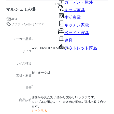
ガーデン・屋外
1 / 6
マルシェ 1人掛
キッズ家具
生活家電
ADAL
ソファ
1人掛けソファ
キッチン家電
ベッド・寝具
メーカー品番
-
建具
アウトレット商品
W550 D650 H730 SH440mm
サイズ
-
サイズ補足
脚：オーク材
素材・材質
-
重量
側面から見た丸い形が可愛らしいソファです。
商品説明
シンプルな形なので、大きめな柄物の張地も良く合い
ます。
もっと見る