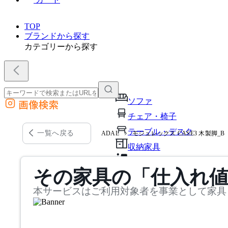
TOP
ブランドから探す
カテゴリーから探す
ソファ
画像検索
外部サイトの商品をカートに追加
チェア・椅子
他のサイトで見つけた商品ページのURLを貼り付けて、カートに追加できます
テーブル・デスク
一覧へ戻る
ADAL
モジュレックス CASE3 木製脚_B
収納家具
パーソナルブース・集中ブ
その家具の「仕入れ
オフィスアクセサリー・備
本サービスはご利用対象者を事業として家具
インテリア雑貨
ライト・照明
ガーデン・屋外