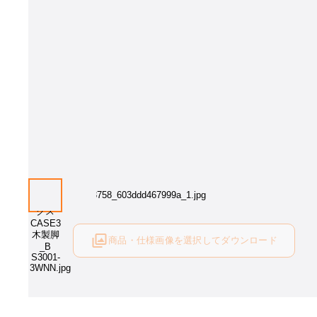
画像はイメージとなります[張地：アイコンICO-1(Aランク)]。 張地をお
さい。
商品・仕様画像を選択してダウンロード
ログイン後にご利用可能です