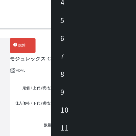
4
5
6
廃盤
7
モジュレックス CASE3 木製脚_B
ADAL
8
定価 / 上代 (税抜)
¥234,000 ~
9
仕入価格 / 下代 (税抜)
¥
10
1
11
数量