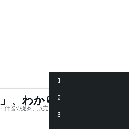
1
ース
2
値」、わかります。
品
・什器の提案、販売を行う法人様および個人事業主
3