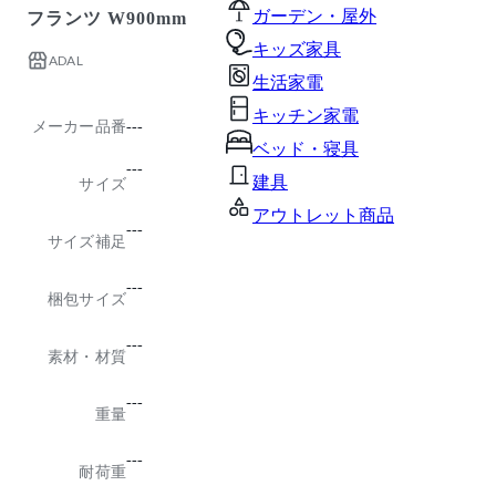
ガーデン・屋外
フランツ W900mm
キッズ家具
ADAL
生活家電
キッチン家電
メーカー品番
---
ベッド・寝具
---
建具
サイズ
アウトレット商品
---
サイズ補足
---
梱包サイズ
---
素材・材質
---
重量
---
耐荷重