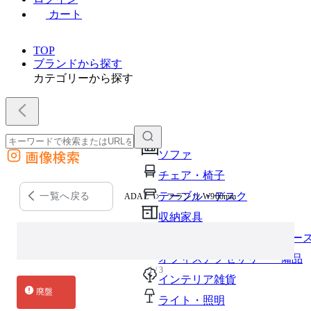
カート
TOP
ブランドから探す
カテゴリーから探す
画像検索
ソファ
外部サイトの商品をカートに追加
チェア・椅子
他のサイトで見つけた商品ページのURLを貼り付けて、カートに追加できます
テーブル・デスク
一覧へ戻る
ADAL
フランツ W900mm
収納家具
パーソナルブース・集中ブー
オフィスアクセサリー・備品
1 / 3
インテリア雑貨
廃盤
ライト・照明