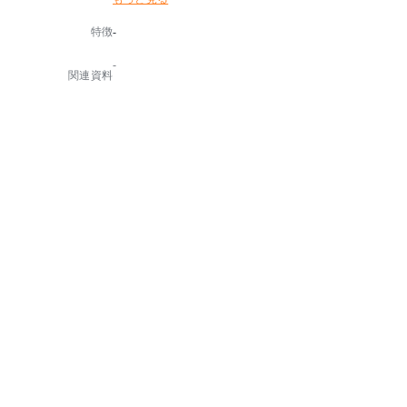
ても利用できます。
特徴
-
-
関連資料