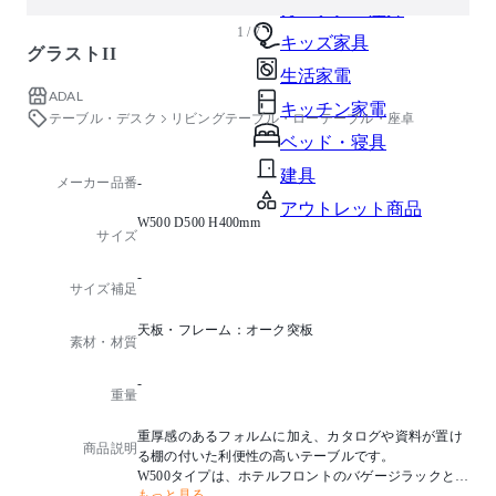
ガーデン・屋外
1 / 7
キッズ家具
グラストII
生活家電
ADAL
キッチン家電
テーブル・デスク
リビングテーブル・ローテーブル・座卓
ベッド・寝具
建具
メーカー品番
-
アウトレット商品
W500 D500 H400mm
サイズ
-
サイズ補足
天板・フレーム：オーク突板
素材・材質
-
重量
重厚感のあるフォルムに加え、カタログや資料が置け
商品説明
る棚の付いた利便性の高いテーブルです。
W500タイプは、ホテルフロントのバゲージラックとし
もっと見る