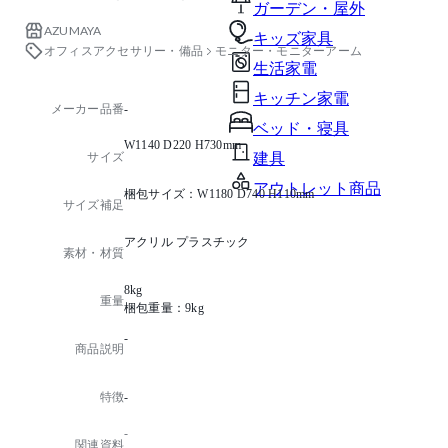
ガーデン・屋外
AZUMAYA
キッズ家具
オフィスアクセサリー・備品
モニター・モニターアーム
生活家電
キッチン家電
メーカー品番
-
ベッド・寝具
W1140 D220 H730mm
サイズ
建具
アウトレット商品
梱包サイズ：W1180 D740 H110mm
サイズ補足
アクリル プラスチック
素材・材質
8kg
重量
梱包重量：9kg
-
商品説明
特徴
-
-
関連資料