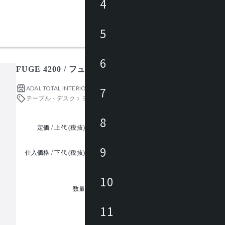
4
5
6
FUGE 4200 / フュージ
ADAL TOTAL INTERIOR COLLECTION
7
テーブル・デスク
ミーティングテーブル
8
定価 / 上代 (税抜)
都度見積
9
仕入価格 / 下代 (税抜)
¥
10
1
数量
11