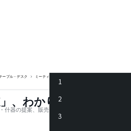
テーブル・デスク
ミーティングテーブル
FUGE 4200 / フュージ
1
ース
2
値」、わかります。
品
・什器の提案、販売を行う法人様および個人事業主
3