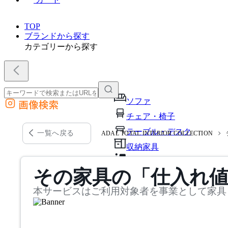
TOP
ブランドから探す
カテゴリーから探す
ソファ
画像検索
外部サイトの商品をカートに追加
チェア・椅子
他のサイトで見つけた商品ページのURLを貼り付けて、カートに追加できます
テーブル・デスク
一覧へ戻る
ADAL TOTAL INTERIOR COLLECTION
収納家具
パーソナルブース・集中ブ
その家具の「仕入れ
オフィスアクセサリー・備
本サービスはご利用対象者を事業として家具
インテリア雑貨
ライト・照明
ガーデン・屋外