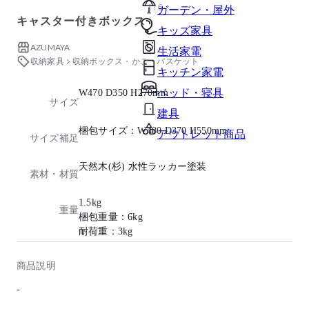
1 / 6
ガーデン・屋外
キャスター付きボックス
キッズ家具
AZUMAYA
生活家電
収納家具
収納ボックス・かご・バスケット
キッチン家電
ベッド・寝具
W470 D350 H270mm
サイズ
建具
梱包サイズ：W480 D370 H550mm
アウトレット商品
サイズ補足
天然木(杉) 水性ラッカー塗装
素材・材質
1.5kg
重量
梱包重量：6kg
耐荷重：3kg
商品説明
-