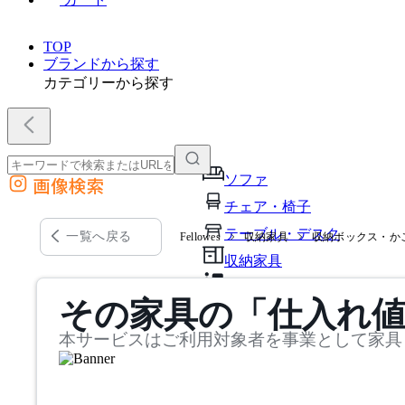
TOP
ブランドから探す
カテゴリーから探す
ソファ
画像検索
外部サイトの商品をカートに追加
チェア・椅子
他のサイトで見つけた商品ページのURLを貼り付けて、カートに追加できます
テーブル・デスク
一覧へ戻る
Fellowes
収納家具
収納ボックス・か
収納家具
パーソナルブース・集中ブ
その家具の「仕入れ
オフィスアクセサリー・備
本サービスはご利用対象者を事業として家具
インテリア雑貨
ライト・照明
ガーデン・屋外