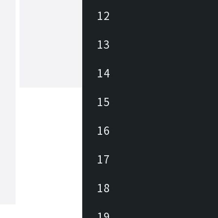
12
フェローズ
13
1917年、米国シカゴで設立。オフィス
ームまで、ワークライフニーズを満た
質の製品ソリューションを提供します
レッダーに代表されるビジネスマシン
14
フィス家具・空気清浄機など幅広く取
もっと見る
、世界100ヵ国以上でビジネスを展開
ます。
15
16
17
18
19