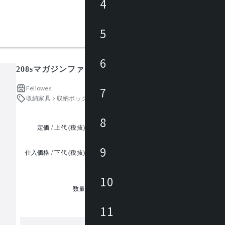
4
5
6
208sマガジンファイル 3個1パック バンカーズボックス
Fellowes
7
収納家具
収納ボックス・かご・バスケット
8
定価 / 上代 (税抜)
都度見積
9
仕入価格 / 下代 (税抜)
¥
10
1
数量
11