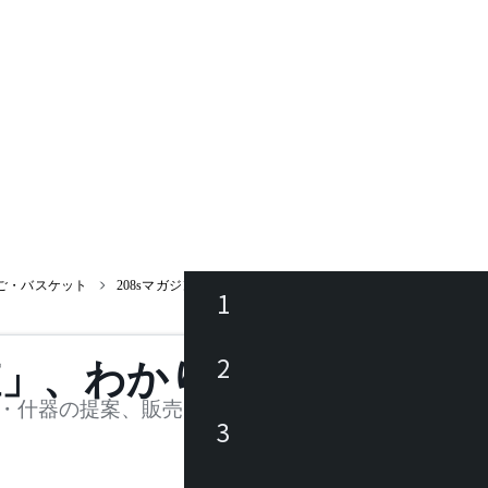
ご・バスケット
208sマガジンファイル 3個1パック バンカーズボックス 収納
1
ース
2
値」、わかります。
品
・什器の提案、販売を行う法人様および個人事業主
3