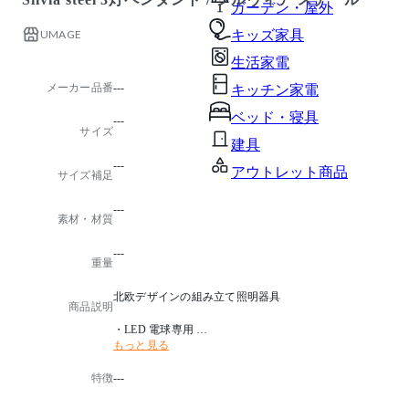
ガーデン・屋外
UMAGE
キッズ家具
生活家電
メーカー品番
---
キッチン家電
ベッド・寝具
---
サイズ
建具
---
アウトレット商品
サイズ補足
---
素材・材質
---
重量
北欧デザインの組み立て照明器具
商品説明
・LED 電球専用
もっと見る
・フランジカバー別売
・電球別売
特徴
---
・推奨電球:LED 電球 E26/60 形相当× 3
・点灯方法:壁スイッチ , プルスイッチ (3灯/1灯/ナツメ