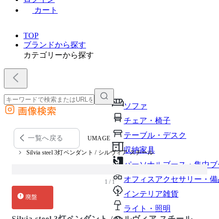
カート
TOP
ブランドから探す
カテゴリーから探す
ソファ
画像検索
外部サイトの商品をカートに追加
チェア・椅子
他のサイトで見つけた商品ページのURLを貼り付けて、カートに追加できます
テーブル・デスク
一覧へ戻る
UMAGE
収納家具
Silvia steel 3灯ペンダント / シルヴィア スチール
パーソナルブース・集中ブ
オフィスアクセサリー・備
1 / 1
インテリア雑貨
廃盤
ライト・照明
Silvia steel 3灯ペンダント / シルヴィア スチール