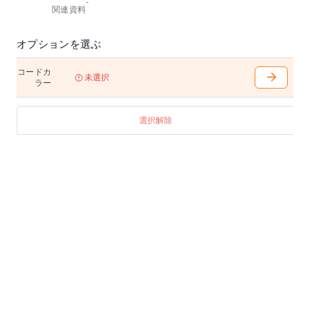
-
球/消灯)
関連資料
・付属品:コードアジャスター ナツメ球
※ポリプロピレン製のシェードは、直射日光などの紫
オプションを選ぶ
外線、エアコンなどの風に常時当たる環境下で使用す
ると劣化が早まりますのでご注意ください。
コードカ
未選択
ラー
特記:海外製品のため、発送までにお時間を頂く場合が
ございます。詳しい納期はコメントにてお気軽にお問
合せくださいませ。
選択解除