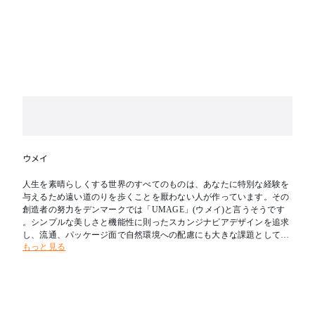
ウメイ
人生を素晴らしくする世界のすべてのものは、あなたに特別な経験を
与えるため遠い道のりを歩くことを厭わない人が作っています。その
創造者の努力をデンマークでは「UMAGE」(ウメイ)と言うそうです
。シンプルな美しさと機能性に則ったスカンジナビアデザインを追求
し、流通、パッケージ面で自然環境への配慮にも大きな課題として取
もっと見る
り組んでいるブランドです。