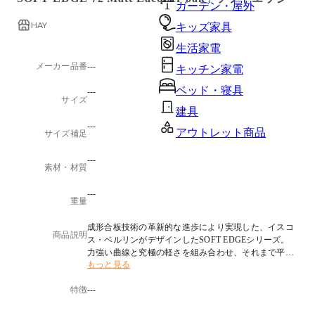
ガーデン・屋外
HAY
キッズ家具
生活家電
メーカー品番
---
キッチン家電
ベッド・寝具
---
サイズ
建具
---
アウトレット商品
サイズ補足
---
素材・材質
---
重量
成形合板技術の革新的な進歩により実現した、イスコ
商品説明
ス・ベルリンがデザインしたSOFT EDGEシリーズ。
力強い曲線と究極の軽さを組み合わせ、それまで平面
もっと見る
合板では不可能な立体的な造形を作り出しています。
特徴
---
頻繁に変わる姿勢や動きを考慮し、スムーズに体を動
かせるよう、座面のアウトライン全体を非常に薄く、