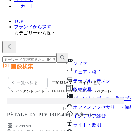
カート
TOP
ブランドから探す
カテゴリーから探す
ソファ
画像検索
外部サイトの商品をカートに追加
チェア・椅子
他のサイトで見つけた商品ページのURLを貼り付けて、カートに追加できます
テーブル・デスク
一覧へ戻る
LUCEPLAN
ライト・照明
収納家具
ペンダントライト
PÉTALE D71P1V 131F-465 / ペターレ
パーソナルブース・集中ブ
オフィスアクセサリー・備
1 / 1
PÉTALE D71P1V 131F-465 / ペターレ
インテリア雑貨
ライト・照明
LUCEPLAN