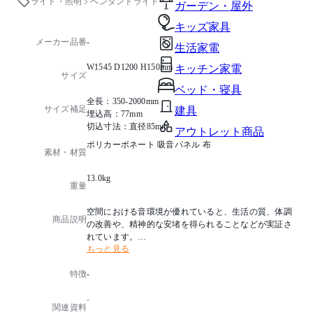
ライト・照明
ペンダントライト
ガーデン・屋外
キッズ家具
メーカー品番
-
生活家電
W1545 D1200 H150mm
キッチン家電
サイズ
ベッド・寝具
全長：350-2000mm
サイズ補足
建具
埋込高：77mm
切込寸法：直径85mm
アウトレット商品
ポリカーボネート 吸音パネル 布
素材・材質
13.0kg
重量
空間における音環境が優れていると、生活の質、体調
商品説明
の改善や、精神的な安堵を得られることなどが実証さ
れています。
もっと見る
現代のオフィスや住空間では、間仕切りのない大空間
やコンクリートの床・壁・天井やガラスなどの内装材
特徴
-
を使った室内も増えています。
こうした環境下において、音響環境を整えるための提
-
案として、吸音機能を備えた照明器具、ペターレが誕
関連資料
生しました。