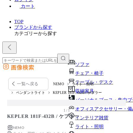
カート
TOP
ブランドから探す
カテゴリーから探す
ソファ
画像検索
外部サイトの商品をカートに追加
チェア・椅子
他のサイトで見つけた商品ページのURLを貼り付けて、カートに追加できます
テーブル・デスク
一覧へ戻る
NEMO
ライト・照明
収納家具
ペンダントライト
KEPLER 181F-432B / ケプラー
パーソナルブース・集中ブ
オフィスアクセサリー・備
1 / 1
KEPLER 181F-432B / ケプラー
インテリア雑貨
ライト・照明
NEMO