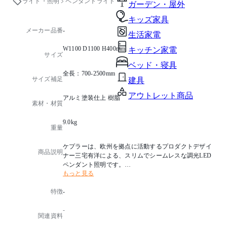
ライト・照明
ペンダントライト
ガーデン・屋外
キッズ家具
メーカー品番
-
生活家電
W1100 D1100 H400mm
キッチン家電
サイズ
ベッド・寝具
全長：700-2500mm
サイズ補足
建具
アウトレット商品
アルミ塗装仕上 樹脂
素材・材質
9.0kg
重量
ケプラーは、欧州を拠点に活動するプロダクトデザイ
商品説明
ナー三宅有洋による、スリムでシームレスな調光LED
ペンダント照明です。
もっと見る
メビウスの輪をモチーフに作られており、つなぎ目の
ない光という機能的な側面はもちろん、幾何学的な形
特徴
-
状が見る方向によってさまざまな表情を見せる彫刻の
ようなLED照明です。
-
関連資料
国名：イタリア製