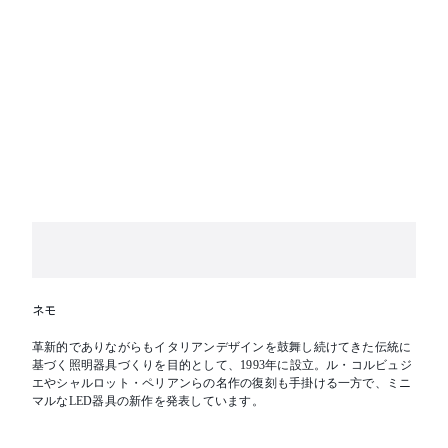
ネモ
革新的でありながらもイタリアンデザインを鼓舞し続けてきた伝統に
基づく照明器具づくりを目的として、1993年に設立。ル・コルビュジ
エやシャルロット・ペリアンらの名作の復刻も手掛ける一方で、ミニ
マルなLED器具の新作を発表しています。