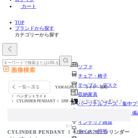
カート
TOP
ブランドから探す
カテゴリーから探す
ソファ
画像検索
外部サイトの商品をカートに追加
チェア・椅子
他のサイトで見つけた商品ページのURLを貼り付けて、カートに追加できます
テーブル・デスク
一覧へ戻る
YAMAGIWA
ライト・照明
収納家具
ペンダントライト
CYLINDER PENDANT Ⅰ 320F-457B / シリンダーペンダントⅠ
パーソナルブース・集中ブ
オフィスアクセサリー・備
インテリア雑貨
1 / 1
ライト・照明
CYLINDER PENDANT Ⅰ 320F-457B / シリンダー