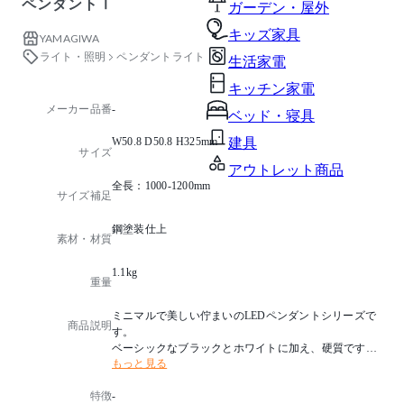
ペンダントⅠ
ガーデン・屋外
キッズ家具
YAMAGIWA
ライト・照明
ペンダントライト
生活家電
キッチン家電
メーカー品番
-
ベッド・寝具
W50.8 D50.8 H325mm
建具
サイズ
アウトレット商品
全長：1000-1200mm
サイズ補足
鋼塗装仕上
素材・材質
1.1kg
重量
ミニマルで美しい佇まいのLEDペンダントシリーズで
商品説明
す。
ベーシックなブラックとホワイトに加え、硬質ですが
もっと見る
温かみを感じるホワイトブロンズと艶やかなブラック
ニッケルをラインナップ。
特徴
-
住宅はもちろん、オフィスや商業施設など、空間やそ