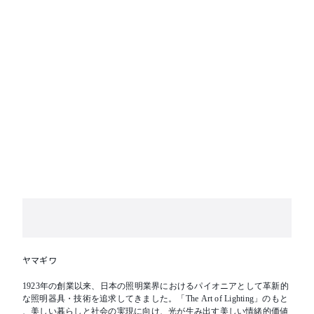
ヤマギワ
1923年の創業以来、日本の照明業界におけるパイオニアとして革新的
な照明器具・技術を追求してきました。「The Art of Lighting」のもと
、美しい暮らしと社会の実現に向け、光が生み出す美しい情緒的価値