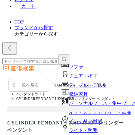
カート
TOP
ブランドから探す
カテゴリーから探す
画像検索
ソファ
外部サイトの商品をカートに追加
チェア・椅子
他のサイトで見つけた商品ページのURLを貼り付けて、カートに追加できます
テーブル・デスク
一覧へ戻る
YAMAGIWA
ライト・照明
収納家具
ペンダントライト
CYLINDER PENDANT I 320F-458B / シリンダー ペンダント
パーソナルブース・集中ブー
オフィスアクセサリー・備品
1 / 1
インテリア雑貨
CYLINDER PENDANT I 320F-458B / シリンダー
ペンダント
ライト・照明