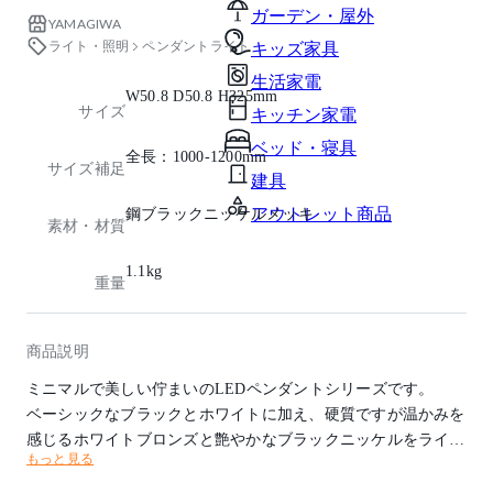
ガーデン・屋外
YAMAGIWA
ライト・照明
ペンダントライト
キッズ家具
生活家電
W50.8 D50.8 H325mm
サイズ
キッチン家電
ベッド・寝具
全長：1000-1200mm
サイズ補足
建具
アウトレット商品
鋼ブラックニッケルメッキ
素材・材質
1.1kg
重量
商品説明
ミニマルで美しい佇まいのLEDペンダントシリーズです。
ベーシックなブラックとホワイトに加え、硬質ですが温かみを
感じるホワイトブロンズと艶やかなブラックニッケルをライン
もっと見る
ナップ。
住宅はもちろん、オフィスや商業施設など、空間やその内装に