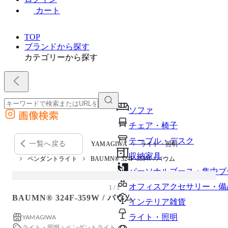
カート
TOP
ブランドから探す
カテゴリーから探す
ソファ
画像検索
外部サイトの商品をカートに追加
チェア・椅子
他のサイトで見つけた商品ページのURLを貼り付けて、カートに追加できます
テーブル・デスク
一覧へ戻る
YAMAGIWA
ライト・照明
収納家具
ペンダントライト
BAUMN® 324F-359W / バウム
パーソナルブース・集中ブ
オフィスアクセサリー・備
1 / 1
BAUMN® 324F-359W / バウム
インテリア雑貨
ライト・照明
YAMAGIWA
ライト・照明
ペンダントライト