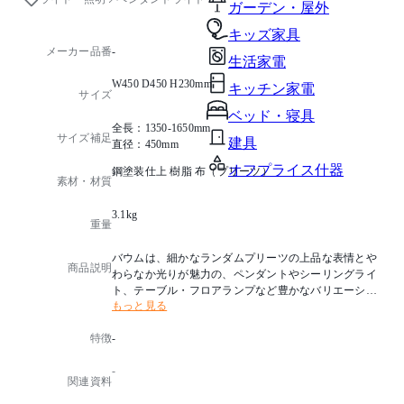
ガーデン・屋外
キッズ家具
メーカー品番
-
生活家電
W450 D450 H230mm
キッチン家電
サイズ
ベッド・寝具
全長：1350-1650mm
サイズ補足
建具
直径：450mm
オフプライス什器
鋼塗装仕上 樹脂 布（プリーツ）
素材・材質
3.1kg
重量
バウムは、細かなランダムプリーツの上品な表情とや
商品説明
わらなか光りが魅力の、ペンダントやシーリングライ
ト、テーブル・フロアランプなど豊かなバリエーショ
もっと見る
ンでコーディネートを愉しめるロングセラーシリーズ
です。
特徴
-
ボリュームのある円筒形ペンダントは、住宅はもちろ
んオフィスや商業施設など広い空間にも合わせられる
-
直径800mmの大型モデルが揃います。
関連資料
すり鉢状の内セードはバウムの特徴の一つ。