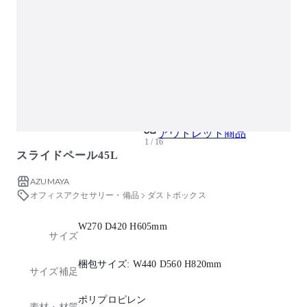
ガーデン・屋外
キッズ家具
生活家電
キッチン家電
ベッド・寝具
建具
アウトレット商品
1 / 16
スライドペール45L
AZUMAYA
オフィスアクセサリー・備品
ダストボックス
W270 D420 H605mm
サイズ
梱包サイズ: W440 D560 H820mm
サイズ補足
ポリプロピレン