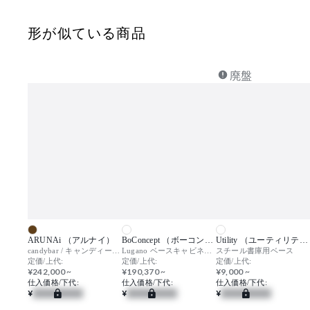
形が似ている商品
廃盤
ARUNAi （アルナイ）
BoConcept （ボーコンセプト）
Utility （ユーティリティ）
candybar / キャンディーバー
Lugano ベースキャビネット ドロワー＆ドロップダウン式ドア付 / ルガーノ
スチール書庫用ベース
定価/上代:
定価/上代:
定価/上代:
¥242,000 ~
¥190,370 ~
¥9,000 ~
仕入価格/下代:
仕入価格/下代:
仕入価格/下代:
¥
¥
¥