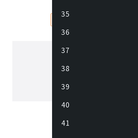
¥
取付方法：埋込型
取付条件：吊高さ：Max1100mm
35
【特記事項】※ワイヤー吊フランジ(給電付)
なし
あり
【備考】(受注品)
36
37
ヤマギワ
38
1923年の創業以来、日本の照明業界に
パイオニアとして革新的な照明器具・
追求してきました。「The Art of Light
39
もと、美しい暮らしと社会の実現に向
が生み出す美しい情緒的価値を社会に
もっと見る
続けています。
40
41