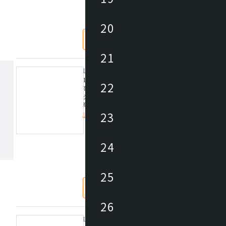
仕入価格 / 下代 (税抜)
¥
取付方法：埋込型
取付条件：吊高さ：Max1100mm
20
【特記事項】※ワイヤー吊フランジ(調光用信号線付
なし
あり
【備考】(受注品)
21
LED FLAT SUSPENSION サイドコネクター(送り
138W / LED フラット サスペンション
22
高演色性LEDラインモジュールを搭載したLEDサ
システムです。
単体でのご使用のみならず、ストレートコネクショ
23
トサイドのように空間に応じたシステム展開が可能
詳細を見る
また、色温度は3タイプあり、PWM信号制御方式で5%
の調光が可能です。
定価/上代 (税抜)
24
デザイナー： Peter Emrys-Roberts
仕入価格 / 下代 (税抜)
¥
取付条件：送り配線付
※サイドコネクト時(90度での連結)に必要
25
【特記事項】
なし
あり
※サイドコネクター(送り配線付)
【備考】(受注品)
26
LED FLAT SUSPENSION ワイヤー吊フランジ Z11