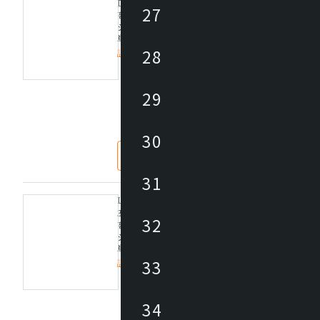
D フラット サスペンション
27
高演色性LEDラインモジュールを搭載したLEDサ
システムです。
単体でのご使用のみならず、ストレートコネクショ
トサイドのように空間に応じたシステム展開が可能
28
詳細を見る
また、色温度は3タイプあり、PWM信号制御方式で5%
の調光が可能です。
定価/上代 (税抜)
29
デザイナー：Peter Emrys-Roberts
仕入価格 / 下代 (税抜)
¥
取付方法：埋込型
取付条件：吊高さ：Max1100mm
30
【特記事項】
なし
あり
※ワイヤー吊フランジ
【備考】(受注品)
31
LED FLAT SUSPENSION ワイヤー吊フランジ(給
36W / LED フラット サスペンション
32
高演色性LEDラインモジュールを搭載したLEDサ
システムです。
単体でのご使用のみならず、ストレートコネクショ
トサイドのように空間に応じたシステム展開が可能
33
詳細を見る
また、色温度は3タイプあり、PWM信号制御方式で5%
の調光が可能です。
定価/上代 (税抜)
34
デザイナー：Peter Emrys-Roberts
仕入価格 / 下代 (税抜)