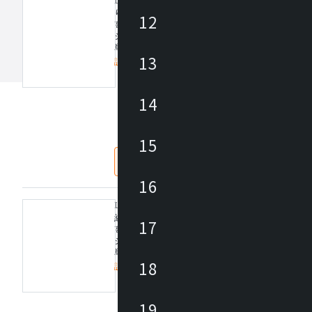
LED FLAT SUSPENSION サイドコネクター(
り線付) Z1240W / LED フラット サスペンショ
12
高演色性LEDラインモジュールを搭載したLEDサ
システムです。
単体でのご使用のみならず、ストレートコネクショ
13
トサイドのように空間に応じたシステム展開が可能
詳細を見る
また、色温度は3タイプあり、PWM信号制御方式で5%
の調光が可能です。
定価/上代 (税抜)
14
デザイナー： Peter Emrys-Roberts
仕入価格 / 下代 (税抜)
¥
取付条件：送り配線付
サイドコネクト時(90度での連結)に必要
15
調光用信号送り線付
なし
あり
【特記事項】
16
※サイドコネクター(調光用信号送り線付)
【備考】(受注品)
LED FLAT SUSPENSION ワイヤー吊フランジ
線付) Z1239W / LED フラット サスペンション
17
高演色性LEDラインモジュールを搭載したLEDサ
システムです。
単体でのご使用のみならず、ストレートコネクショ
18
トサイドのように空間に応じたシステム展開が可能
詳細を見る
また、色温度は3タイプあり、PWM信号制御方式で5%
の調光が可能です。
定価/上代 (税抜)
19
デザイナー： Peter Emrys-Roberts