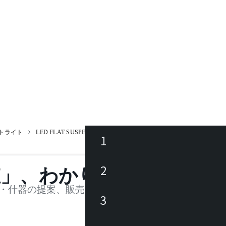
トライト
LED FLAT SUSPENSION 単体用ユニット 4000K F719DW / フ
1
ース
2
値」、わかります。
品
・什器の提案、販売を行う法人様および個人事業主
3