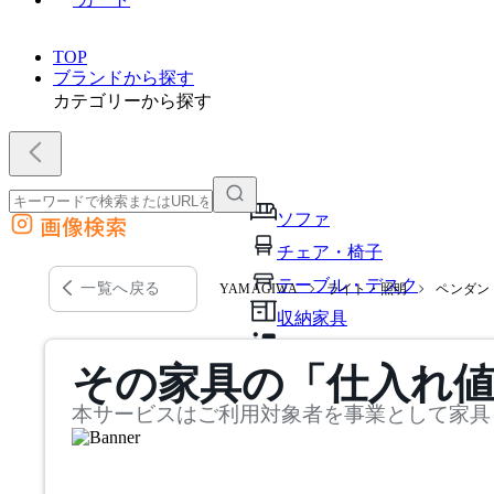
TOP
ブランドから探す
カテゴリーから探す
ソファ
画像検索
外部サイトの商品をカートに追加
チェア・椅子
他のサイトで見つけた商品ページのURLを貼り付けて、カートに追加できます
テーブル・デスク
一覧へ戻る
YAMAGIWA
ライト・照明
ペンダン
収納家具
パーソナルブース・集中ブ
その家具の「仕入れ
オフィスアクセサリー・備
本サービスはご利用対象者を事業として家具
インテリア雑貨
ライト・照明
ガーデン・屋外