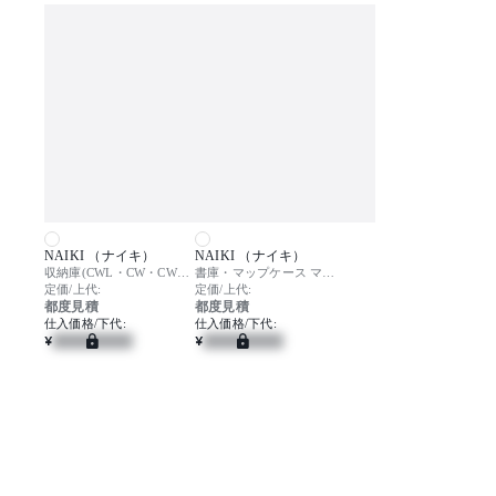
NAIKI （ナイキ）
NAIKI （ナイキ）
収納庫(CWL・CW・CWS型) スチール引違い書庫(2枚扉・W900mm)
書庫・マップケース マップケース
定価/上代:
定価/上代:
都度見積
都度見積
仕入価格/下代:
仕入価格/下代:
¥
¥