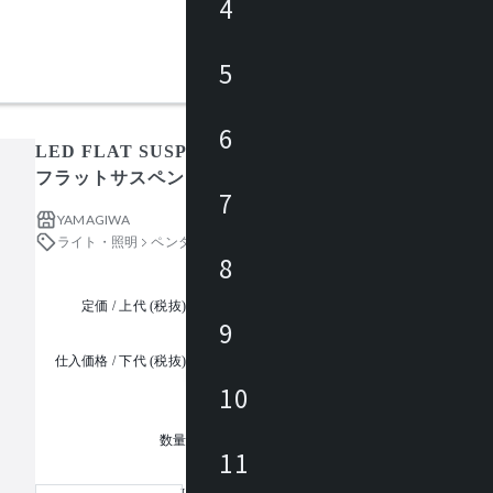
4
5
6
LED FLAT SUSPENSION 単体用ユニット 4000K F71
フラットサスペンション
7
YAMAGIWA
ライト・照明
ペンダントライト
8
定価 / 上代 (税抜)
都度見積
9
仕入価格 / 下代 (税抜)
¥
10
1
数量
11