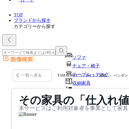
TOP
ブランドから探す
カテゴリーから探す
ソファ
画像検索
外部サイトの商品をカートに追加
チェア・椅子
他のサイトで見つけた商品ページのURLを貼り付けて、カートに追加できます
テーブル・デスク
一覧へ戻る
YAMAGIWA
ライト・照明
ペンダン
収納家具
パーソナルブース・集中ブ
その家具の「仕入れ
オフィスアクセサリー・備
本サービスはご利用対象者を事業として家具
インテリア雑貨
ライト・照明
ガーデン・屋外