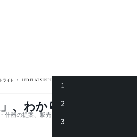
トライト
LED FLAT SUSPENSION ワイヤー吊フランジ Z1137W / LED 
1
ース
2
値」、わかります。
品
・什器の提案、販売を行う法人様および個人事業主
3