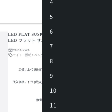
4
5
6
LED FLAT SUSPENSION ワイヤー吊フランジ Z1137
LED フラット サスペンション
7
YAMAGIWA
ライト・照明
ペンダントライト
8
定価 / 上代 (税抜)
都度見積
9
仕入価格 / 下代 (税抜)
¥
10
1
数量
11