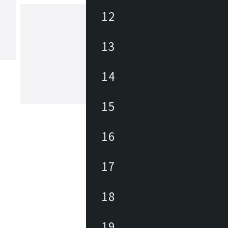
12
ヤマギワ
13
1923年の創業以来、日本の照明業界に
パイオニアとして革新的な照明器具・
14
追求してきました。「The Art of Light
もと、美しい暮らしと社会の実現に向
が生み出す美しい情緒的価値を社会に
もっと見る
15
続けています。
16
17
18
19