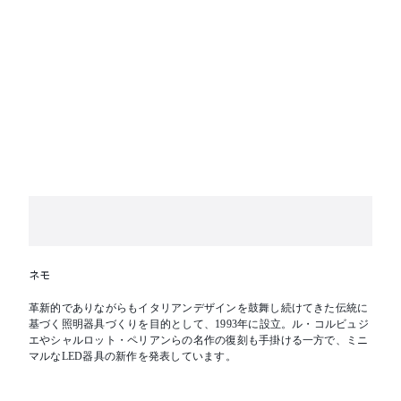
ネモ
革新的でありながらもイタリアンデザインを鼓舞し続けてきた伝統に
基づく照明器具づくりを目的として、1993年に設立。ル・コルビュジ
エやシャルロット・ペリアンらの名作の復刻も手掛ける一方で、ミニ
マルなLED器具の新作を発表しています。