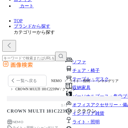
カート
TOP
ブランドから探す
カテゴリーから探す
ソファ
画像検索
外部サイトの商品をカートに追加
チェア・椅子
他のサイトで見つけた商品ページのURLを貼り付けて、カートに追加できます
テーブル・デスク
一覧へ戻る
NEMO
ライト・照明
シャンデリア
収納家具
CROWN MULTI 181C2239W / クラウン
パーソナルブース・集中ブ
オフィスアクセサリー・備
1 / 1
CROWN MULTI 181C2239W / クラウン
インテリア雑貨
ライト・照明
NEMO
ライト・照明
シャンデリア