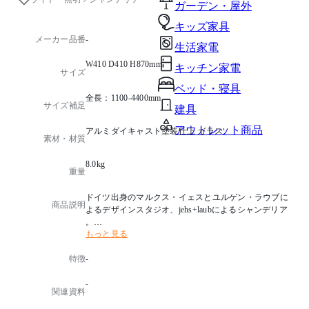
ガーデン・屋外
キッズ家具
メーカー品番
-
生活家電
W410 D410 H870mm
キッチン家電
サイズ
ベッド・寝具
全長：1100-4400mm
サイズ補足
建具
アウトレット商品
アルミダイキャスト塗装仕上 ガラス
素材・材質
8.0kg
重量
ドイツ出身のマルクス・イェスとユルゲン・ラウブに
商品説明
よるデザインスタジオ、jehs+laubによるシャンデリア
。
もっと見る
古き良きキャンドル・シャンデリアの現代的な解釈に
より、新たなモダンデザインを提案しています。
特徴
-
30灯のMAJORは空間の印象を変えるほどの存在感。
12灯タイプのMINORは、ダイニングテーブルとも合わ
-
せやすい手頃なサイズ。
関連資料
5つのカラー展開の中から、お好みの質感とカラーを選