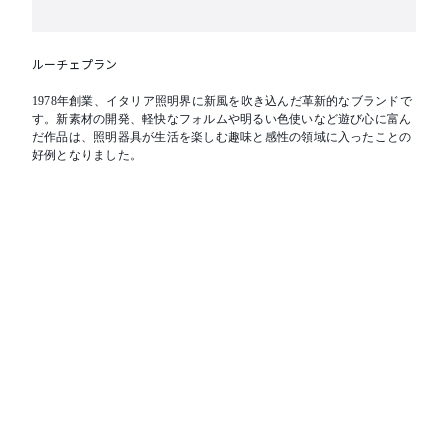
ルーチェプラン
1978年創業、イタリア照明界に新風を吹き込んだ革新的なブランドで
す。新素材の開発、軽快なフォルムや明るい色使いなど遊び心に富ん
だ作品は、照明器具が生活を楽しむ趣味と感性の領域に入ったことの
好例となりました。