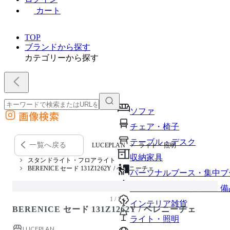
カート
TOP
ブランドから探す
カテゴリーから探す
ソファ
画像検索
外部サイトの商品をカートに追加
チェア・椅子
他のサイトで見つけた商品ページのURLを貼り付けて、カートに追加できます
テーブル・デスク
一覧へ戻る
LUCEPLAN
ライト・照明
収納家具
スタンドライト・フロアライト
BERENICE セード 131Z1262Y / ベレニーチェ
パーソナルブース・集中ブ
オフィスアクセサリー・備
1 / 1
インテリア雑貨
BERENICE セード 131Z1262Y / ベレニーチェ
ライト・照明
LUCEPLAN